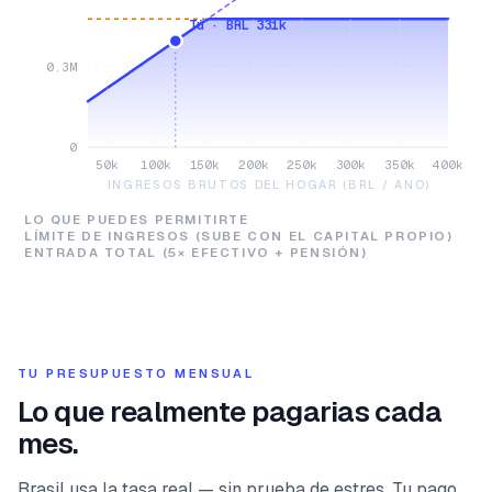
Tú · BRL 331k
0.3M
0
50k
100k
150k
200k
250k
300k
350k
400k
INGRESOS BRUTOS DEL HOGAR (BRL / ANO)
LO QUE PUEDES PERMITIRTE
LÍMITE DE INGRESOS (SUBE CON EL CAPITAL PROPIO)
ENTRADA TOTAL (5× EFECTIVO + PENSIÓN)
TU PRESUPUESTO MENSUAL
Lo que realmente pagarias cada
mes.
Brasil usa la tasa real — sin prueba de estres. Tu pago