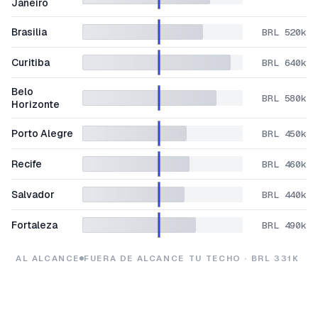
Janeiro
Brasilia
BRL 520k
Curitiba
BRL 640k
Belo
BRL 580k
Horizonte
Porto Alegre
BRL 450k
Recife
BRL 460k
Salvador
BRL 440k
Fortaleza
BRL 490k
AL ALCANCE
FUERA DE ALCANCE
TU TECHO · BRL 331K