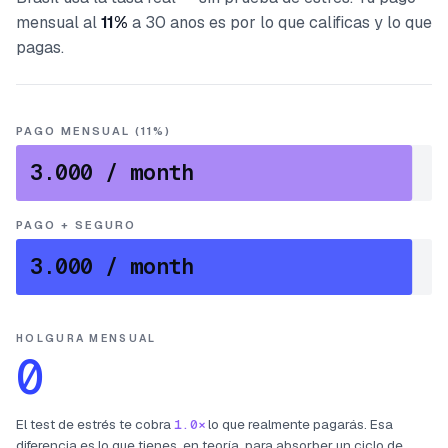
mensual al
11%
a 30 anos es por lo que calificas y lo que
pagas.
PAGO MENSUAL (11%)
3.000
/ month
PAGO + SEGURO
3.000
/ month
HOLGURA MENSUAL
0
El test de estrés te cobra
1.0×
lo que realmente pagarás. Esa
diferencia es lo que tienes, en teoría, para absorber un ciclo de