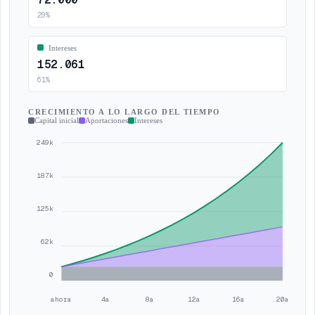
29
%
Intereses
152.061
61
%
CRECIMIENTO A LO LARGO DEL TIEMPO
Capital inicial
Aportaciones
Intereses
249k
187k
125k
62k
0
ahora
4a
8a
12a
16a
20a