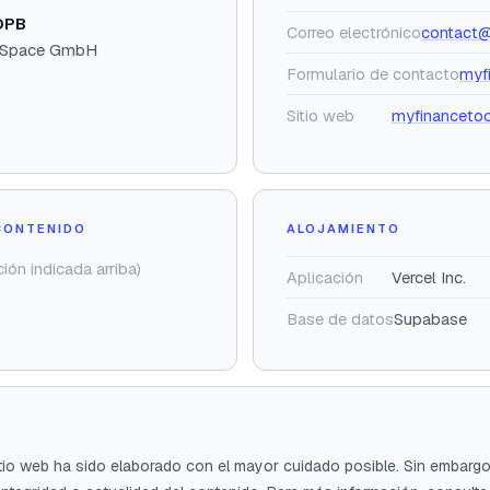
DPB
Correo electrónico
contact@
 Space GmbH
Formulario de contacto
myf
Sitio web
myfinancetoo
CONTENIDO
ALOJAMIENTO
ción indicada arriba)
Aplicación
Vercel Inc.
Base de datos
Supabase
itio web ha sido elaborado con el mayor cuidado posible. Sin embar