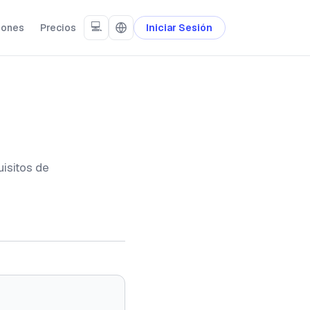
💻
iones
Precios
Iniciar Sesión
uisitos de