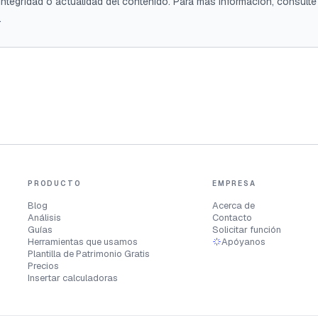
, integridad o actualidad del contenido. Para más información, consult
.
PRODUCTO
EMPRESA
Blog
Acerca de
Análisis
Contacto
Guías
Solicitar función
Herramientas que usamos
Apóyanos
Plantilla de Patrimonio Gratis
Precios
Insertar calculadoras