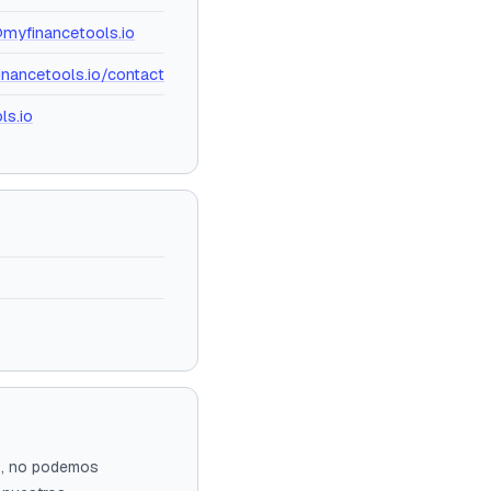
myfinancetools.io
inancetools.io/contact
ls.io
go, no podemos