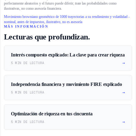
perfectamente aleatorios y el futuro puede diferir; trate las probabilidades como
ilustrativas, no como asesoría financiera.
Movimiento browniano geométrico de 1000 trayectorias a su rendimiento y volatilidad -
nominal, antes de impuestos, ilustrativo, no es asesoría
MÁS INFORMACIÓN
Lecturas que profundizan.
Interés compuesto explicado: La clave para crear riqueza
→
5 MIN DE LECTURA
Independencia financiera y movimiento FIRE explicado
→
5 MIN DE LECTURA
Optimización de riqueza en tus cincuenta
→
5 MIN DE LECTURA