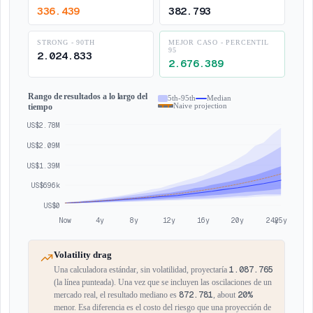
336.439
382.793
STRONG - 90TH
MEJOR CASO - PERCENTIL
95
2.024.833
2.676.389
Rango de resultados a lo largo del
5th-95th
Median
tiempo
Naive projection
US$2.78M
US$2.09M
US$1.39M
US$696k
US$0
Now
4y
8y
12y
16y
20y
24y
25y
Volatility drag
1.087.765
Una calculadora estándar, sin volatilidad, proyectaría
(la línea punteada). Una vez que se incluyen las oscilaciones de un
872.781
20%
mercado real, el resultado mediano es
,
about
menor. Esa diferencia es el costo del riesgo que una proyección de