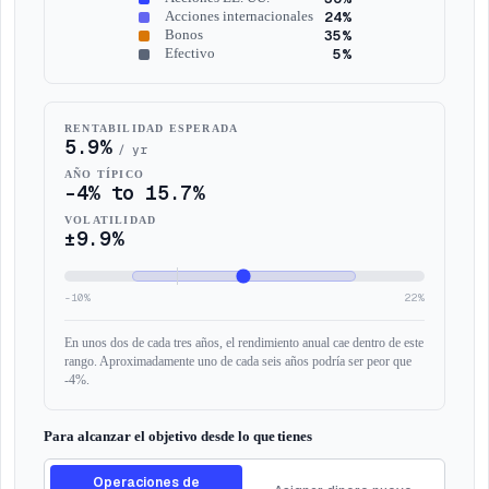
24
%
Acciones internacionales
35
%
Bonos
5
%
Efectivo
RENTABILIDAD ESPERADA
5.9%
/ yr
AÑO TÍPICO
-4%
to
15.7%
VOLATILIDAD
±
9.9%
-10
%
22
%
En unos dos de cada tres años, el rendimiento anual cae dentro de este
rango. Aproximadamente uno de cada seis años podría ser peor que
-4%.
Para alcanzar el objetivo desde lo que tienes
Operaciones de