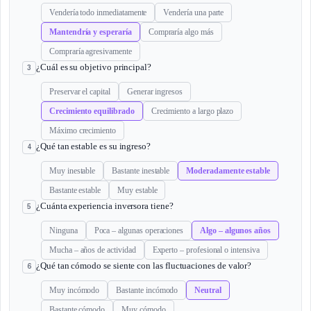
Vendería todo inmediatamente
Vendería una parte
Mantendría y esperaría
Compraría algo más
Compraría agresivamente
¿Cuál es su objetivo principal?
3
Preservar el capital
Generar ingresos
Crecimiento equilibrado
Crecimiento a largo plazo
Máximo crecimiento
¿Qué tan estable es su ingreso?
4
Muy inestable
Bastante inestable
Moderadamente estable
Bastante estable
Muy estable
¿Cuánta experiencia inversora tiene?
5
Ninguna
Poca – algunas operaciones
Algo – algunos años
Mucha – años de actividad
Experto – profesional o intensiva
¿Qué tan cómodo se siente con las fluctuaciones de valor?
6
Muy incómodo
Bastante incómodo
Neutral
Bastante cómodo
Muy cómodo