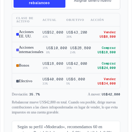
Asignar dinero nuevo
rebalanceo
CLASE DE
ACTUAL
OBJETIVO
ACCIÓN
ACTIVO
Acciones
US$52,000
US$43,200
Vender
EE. UU.
US$8,800
43%
36%
Acciones
US$10,000
US$28,800
Comprar
internacionales
US$18,800
8%
24%
US$18,000
US$42,000
Comprar
Bonos
US$24,000
15%
35%
US$40,000
US$6,000
Vender
Efectivo
US$34,000
33%
5%
35.7%
US$42,800
Desviación
:
A mover
:
Rebalancear mueve US$42,800 en total. Cuando sea posible, dirige nuevas
contribuciones a las clases infrapondernadas en lugar de vender, lo que evita
impuestos en una cuenta gravable.
Según su perfil «Moderado», recomendamos 60 en