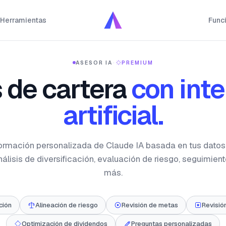
Herramientas
Func
ASESOR IA
·
PREMIUM
s de cartera
con inte
artificial.
ormación personalizada de Claude IA basada en tus datos
Análisis de diversificación, evaluación de riesgo, seguimien
más.
ción
Alineación de riesgo
Revisión de metas
Revisió
Optimización de dividendos
Preguntas personalizadas