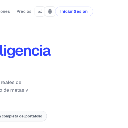
💻
iones
Precios
Iniciar Sesión
ligencia
 reales de
to de metas y
n completa del portafolio