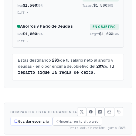
$
1,500
$
1,500
30
%
30
%
-
Ahorros y Pago de Deudas
EN OBJETIVO
$
1,000
$
1,000
20
%
20
%
-
Estás destinando
20%
de tu salario neto al ahorro y
deudas - en o por encima del objetivo del
20%
%.
Tu
reparto sigue la regla de cerca.
COMPARTIR ESTA HERRAMIENTA
Guardar escenario
Insertar en tu sitio web
Última actualización: junio 2026