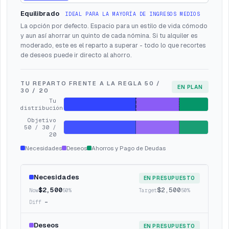
Equilibrado
IDEAL PARA
LA MAYORÍA DE INGRESOS MEDIOS
La opción por defecto. Espacio para un estilo de vida cómodo
y aun así ahorrar un quinto de cada nómina. Si tu alquiler es
moderado, este es el reparto a superar - todo lo que recortes
de deseos puede ir directo al ahorro.
TU REPARTO FRENTE A LA REGLA 50 /
EN PLAN
30 / 20
Tu
distribución
Objetivo
50 / 30 /
20
Necesidades
Deseos
Ahorros y Pago de Deudas
Necesidades
EN PRESUPUESTO
$
2,500
$
2,500
50
%
50
%
-
Deseos
EN PRESUPUESTO