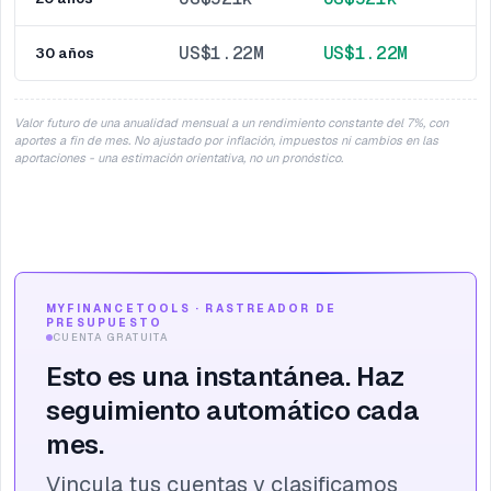
US$1.22M
US$1.22M
30
años
Valor futuro de una anualidad mensual a un rendimiento constante del 7%, con
aportes a fin de mes. No ajustado por inflación, impuestos ni cambios en las
aportaciones - una estimación orientativa, no un pronóstico.
MYFINANCETOOLS · RASTREADOR DE
PRESUPUESTO
CUENTA GRATUITA
Esto es una instantánea. Haz
seguimiento automático cada
mes.
Vincula tus cuentas y clasificamos