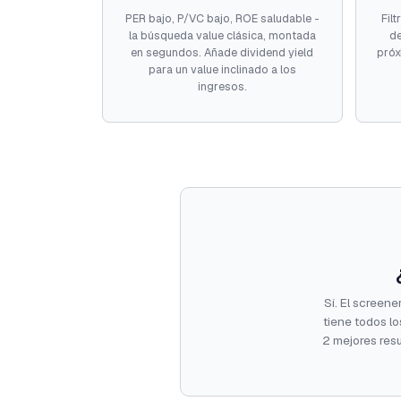
PER bajo, P/VC bajo, ROE saludable -
Fil
la búsqueda value clásica, montada
de
en segundos. Añade dividend yield
próx
para un value inclinado a los
ingresos.
Sí. El screener
tiene todos lo
2 mejores resu