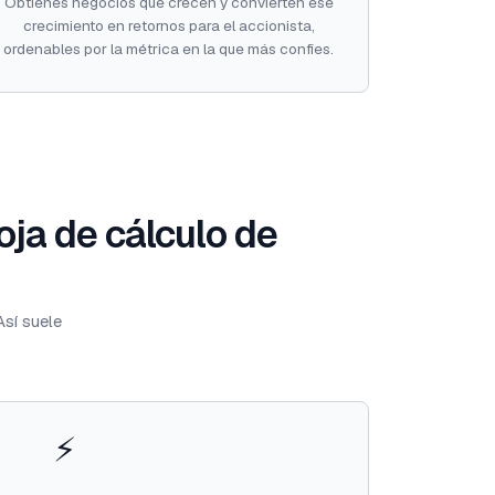
Obtienes negocios que crecen y convierten ese
crecimiento en retornos para el accionista,
ordenables por la métrica en la que más confíes.
oja de cálculo de
Así suele
⚡