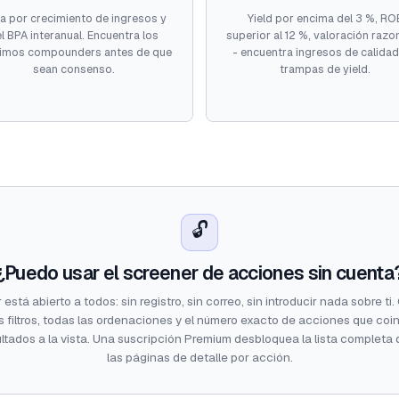
tra por crecimiento de ingresos y
Yield por encima del 3 %, RO
l BPA interanual. Encuentra los
superior al 12 %, valoración razo
imos compounders antes de que
- encuentra ingresos de calidad
sean consenso.
trampas de yield.
🔓
¿Puedo usar el screener de acciones sin cuenta
 está abierto a todos: sin registro, sin correo, sin introducir nada sobre ti
s filtros, todas las ordenaciones y el número exacto de acciones que coi
ltados a la vista. Una suscripción Premium desbloquea la lista completa 
las páginas de detalle por acción.