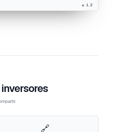
≤ 1,2
 inversores
mpartir.
🔗