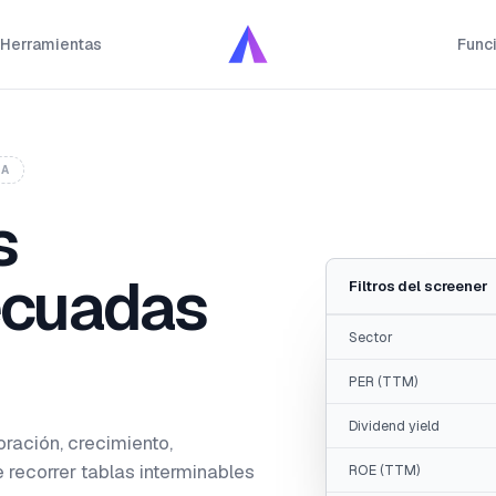
Herramientas
Func
TA
s
ecuadas
Filtros del screener
Sector
PER (TTM)
Dividend yield
oración, crecimiento,
e recorrer tablas interminables
ROE (TTM)