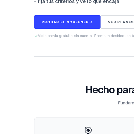
-
fija tus criterios y ve lo que encaja.
PROBAR EL SCREENER
VER PLANES
Vista previa gratuita, sin cuenta · Premium desbloquea t
Hecho para
Fundame
🎯