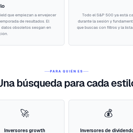
lo
yield que empiezan a envejecer
Todo el S&P 500 ya está ca
emporada de resultados. El
durante la sesión y fundamen
os datos obsoletos sesgan en
que buscas con filtros y la lis
ción.
PARA QUIÉN ES
Una búsqueda para cada estil
🚀
💰
Inversores growth
Inversores de dividend