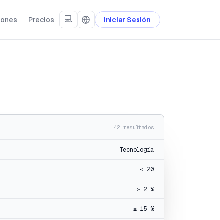
💻
iones
Precios
Iniciar Sesión
42 resultados
Tecnología
≤ 20
≥ 2 %
≥ 15 %