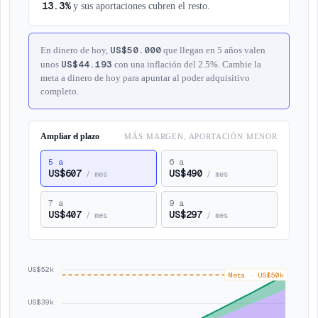
13.3%
y sus aportaciones cubren el resto.
US$50.000
En dinero de hoy,
que llegan en 5 años valen
US$44.193
unos
con una inflación del 2.5%. Cambie la
meta a dinero de hoy para apuntar al poder adquisitivo
completo.
Ampliar el plazo
MÁS MARGEN, APORTACIÓN MENOR
5
a
6
a
US$607
US$490
/
mes
/
mes
7
a
9
a
US$407
US$297
/
mes
/
mes
US$52k
Meta
·
US$50k
US$39k