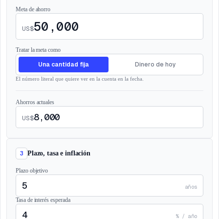
Meta de ahorro
US$
Tratar la meta como
Una cantidad fija
Dinero de hoy
El número literal que quiere ver en la cuenta en la fecha.
Ahorros actuales
US$
3
Plazo, tasa e inflación
Plazo objetivo
años
Tasa de interés esperada
% / año