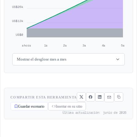
US$26k
US$13k
US$0
ahora
1a
2a
3a
4a
5a
Mostrar el desglose mes a mes
COMPARTIR ESTA HERRAMIENTA
Guardar escenario
Insertar en su sitio
Última actualización: junio de 2026