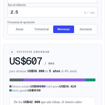
Tasa de inflación
% / año
Frecuencia de aportación
Anual
Trimestral
Mensual
Semanal
NECESITA AHORRAR
4
US$607
/
mes
US$50.000
5 años
para alcanzar
en
al 4% anual.
US$8000
US$36.410
Ahorros actuales
Usted aporta
US$5590
Interés ganado
US$42.000
De los
que aún faltan, el interés cubre