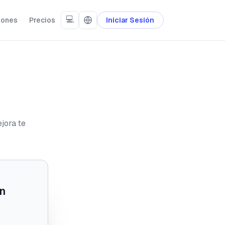
💻
iones
Precios
Iniciar Sesión
jora te
ón