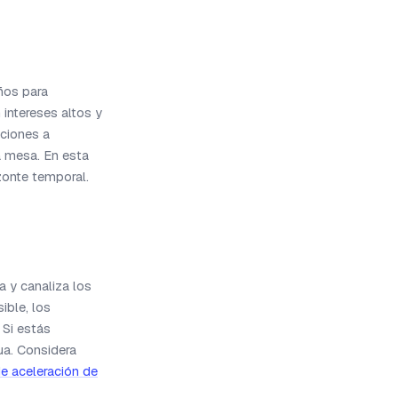
ños para
intereses altos y
ciones a
a mesa. En esta
zonte temporal.
a y canaliza los
ible, los
 Si estás
ua. Considera
de aceleración de