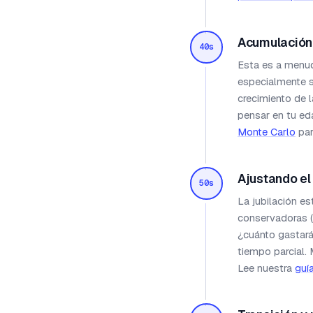
Acumulació
40s
Esta es a menud
especialmente s
crecimiento de 
pensar en tu ed
Monte Carlo
par
Ajustando el
50s
La jubilación e
conservadoras (
¿cuánto gastará
tiempo parcial.
Lee nuestra
guí