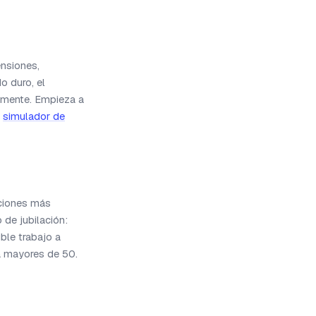
nsiones,
o duro, el
vamente. Empieza a
o
simulador de
aciones más
de jubilación:
ble trabajo a
a mayores de 50.