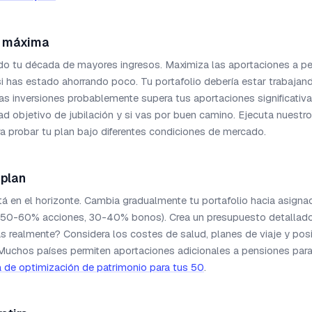
n máxima
o tu década de mayores ingresos. Maximiza las aportaciones a pe
i has estado ahorrando poco. Tu portafolio debería estar trabajand
las inversiones probablemente supera tus aportaciones significati
ad objetivo de jubilación y si vas por buen camino. Ejecuta nuestr
a probar tu plan bajo diferentes condiciones de mercado.
 plan
stá en el horizonte. Cambia gradualmente tu portafolio hacia asign
50-60% acciones, 30-40% bonos). Crea un presupuesto detallado 
s realmente? Considera los costes de salud, planes de viaje y posi
 Muchos países permiten aportaciones adicionales a pensiones par
a de optimización de patrimonio para tus 50
.