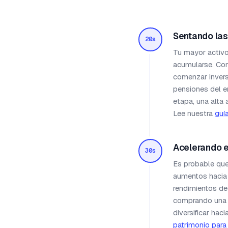
Sentando la
20s
Tu mayor activo
acumularse. Con
comenzar invers
pensiones del e
etapa, una alta
Lee nuestra
guí
Acelerando e
30s
Es probable que 
aumentos hacia 
rendimientos de
comprando una v
diversificar ha
patrimonio para