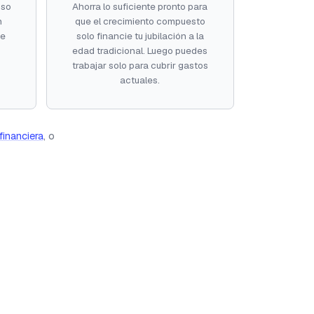
oso
Ahorra lo suficiente pronto para
n
que el crecimiento compuesto
te
solo financie tu jubilación a la
edad tradicional. Luego puedes
trabajar solo para cubrir gastos
actuales.
inanciera
, o