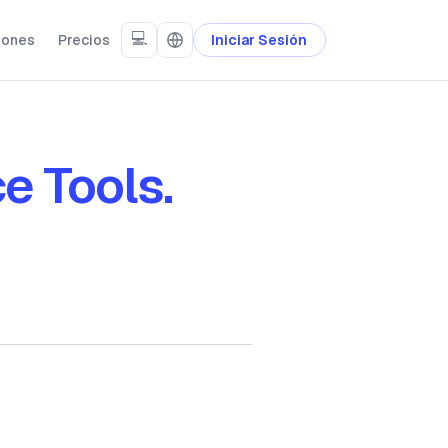
💻
iones
Precios
Iniciar Sesión
e Tools.