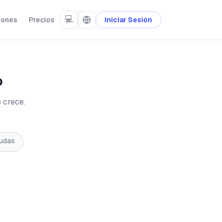
💻
iones
Precios
Iniciar Sesión
o
 crece.
eudas