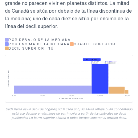
grande no parecen vivir en planetas distintos. La mitad
de Canadá se sitúa por debajo de la línea discontinua de
la mediana; uno de cada diez se sitúa por encima de la
línea del decil superior.
POR DEBAJO DE LA MEDIANA
POR ENCIMA DE LA MEDIANA
CUARTIL SUPERIOR
DECIL SUPERIOR
TÚ
TÚ · TOP 50 %
MEDIANA
TOP 25 %
TOP 10 %
$519,700
$1,444,888
$2,000,000
DENSIDAD DE HOGARES
$1,000
$10,000
$100,000
$1,000,000
$10,000,000
PATRIMONIO NETO · ESCALA LOG
Cada barra es un decil de hogares, 10 % cada uno; su altura refleja cuán concentrado
está ese décimo en términos de patrimonio, a partir de los umbrales de decil
publicados. La barra superior abarca a todos los que superan el noveno decil.