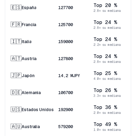
Top 20 %
🇪🇸
España
127700
2.8× su mediana
Top 24 %
🇫🇷
Francia
125700
2.8× su mediana
Top 24 %
🇮🇹
Italia
159000
2.2× su mediana
Top 24 %
🇦🇹
Austria
127800
2.8× su mediana
Top 25 %
🇯🇵
Japón
14,2 MJPY
4.0× su mediana
Top 26 %
🇩🇪
Alemania
106700
3.3× su mediana
Top 36 %
🇺🇸
Estados Unidos
192900
2.0× su mediana
Top 49 %
🇦🇺
Australia
579200
1.0× su mediana