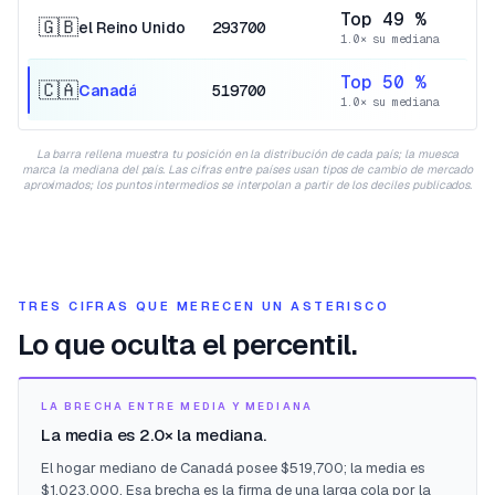
Top 49 %
🇬🇧
el Reino Unido
293700
1.0× su mediana
Top 50 %
🇨🇦
Canadá
519700
1.0× su mediana
La barra rellena muestra tu posición en la distribución de cada país; la muesca
marca la mediana del país. Las cifras entre países usan tipos de cambio de mercado
aproximados; los puntos intermedios se interpolan a partir de los deciles publicados.
TRES CIFRAS QUE MERECEN UN ASTERISCO
Lo que oculta el percentil.
LA BRECHA ENTRE MEDIA Y MEDIANA
La media es 2.0× la mediana.
El hogar mediano de Canadá posee $519,700; la media es
$1,023,000. Esa brecha es la firma de una larga cola por la