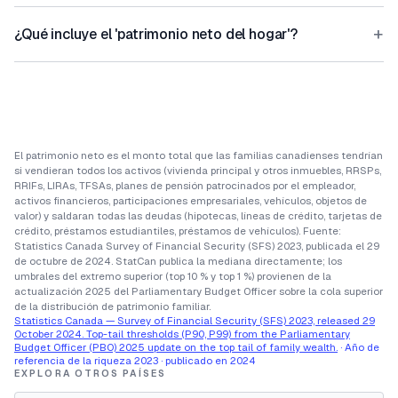
+
¿Qué incluye el 'patrimonio neto del hogar'?
El patrimonio neto es el monto total que las familias canadienses tendrían
si vendieran todos los activos (vivienda principal y otros inmuebles, RRSPs,
RRIFs, LIRAs, TFSAs, planes de pensión patrocinados por el empleador,
activos financieros, participaciones empresariales, vehículos, objetos de
valor) y saldaran todas las deudas (hipotecas, líneas de crédito, tarjetas de
crédito, préstamos estudiantiles, préstamos de vehículos). Fuente:
Statistics Canada Survey of Financial Security (SFS) 2023, publicada el 29
de octubre de 2024. StatCan publica la mediana directamente; los
umbrales del extremo superior (top 10 % y top 1 %) provienen de la
actualización 2025 del Parliamentary Budget Officer sobre la cola superior
de la distribución de patrimonio familiar.
Statistics Canada — Survey of Financial Security (SFS) 2023, released 29
October 2024. Top-tail thresholds (P90, P99) from the Parliamentary
Budget Officer (PBO) 2025 update on the top tail of family wealth.
· Año de
referencia de la riqueza 2023 · publicado en 2024
EXPLORA OTROS PAÍSES