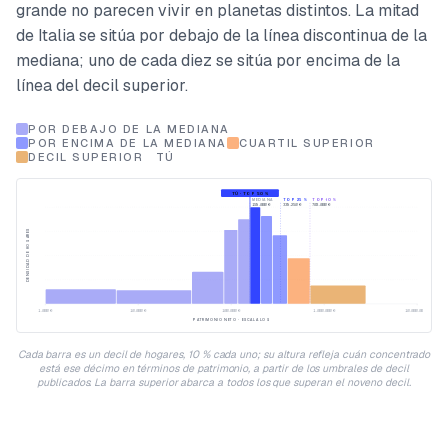
grande no parecen vivir en planetas distintos. La mitad
de Italia se sitúa por debajo de la línea discontinua de la
mediana; uno de cada diez se sitúa por encima de la
línea del decil superior.
POR DEBAJO DE LA MEDIANA
POR ENCIMA DE LA MEDIANA
CUARTIL SUPERIOR
DECIL SUPERIOR
TÚ
TÚ · TOP 50 %
MEDIANA
TOP 25 %
TOP 10 %
159.000 €
339.250 €
703.000 €
DENSIDAD DE HOGARES
1.000 €
10.000 €
100.000 €
1.000.000 €
10.000.000 €
PATRIMONIO NETO · ESCALA LOG
Cada barra es un decil de hogares, 10 % cada uno; su altura refleja cuán concentrado
está ese décimo en términos de patrimonio, a partir de los umbrales de decil
publicados. La barra superior abarca a todos los que superan el noveno decil.