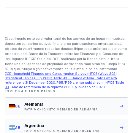
El patrimonio neto es el valor total de los activos de un hogar (inmuebles,
depósitos bancarios, activos financieros, participaciones empresariales,
objetos de valor) menos todas las deudas (hipotecas, créditos al consumo,
otras deudas). Datos de la Encuesta sobre las Finanzas y el Consumo de
los Hogares (HFCS) Ola 4 del BCE, realizada por la Banca d'Italia. Italia
tiene una de las tasas de propiedad de vivienda más altas de Europa (~73
%), lo que influye significativamente en la distribución del patrimonio.
ECB Household Finance and Consumption Survey (HFCS) Wave 2021,
Statistical Tables (July 2023), Table J3 — Banca d'Italia. Italy's wealth
reference is 31 December 2020. P95/P99 are not published in HFCS Table
J3.
· Año de referencia de la riqueza 2020 · publicado en 2023
EXPLORA OTROS PAÍSES
Alemania
→
DE
PATRIMONIO NETO MEDIANO EN ALEMANIA
Argentina
→
AR
PATRIMONIO NETO MEDIANO EN ARGENTINA