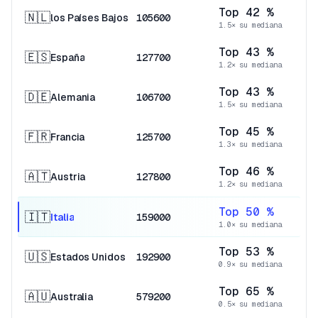
Top 42 %
🇳🇱
los Países Bajos
105600
1.5× su mediana
Top 43 %
🇪🇸
España
127700
1.2× su mediana
Top 43 %
🇩🇪
Alemania
106700
1.5× su mediana
Top 45 %
🇫🇷
Francia
125700
1.3× su mediana
Top 46 %
🇦🇹
Austria
127800
1.2× su mediana
Top 50 %
🇮🇹
Italia
159000
1.0× su mediana
Top 53 %
🇺🇸
Estados Unidos
192900
0.9× su mediana
Top 65 %
🇦🇺
Australia
579200
0.5× su mediana