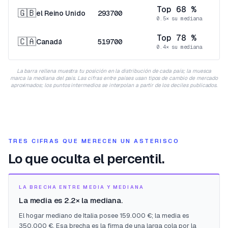
Top 68 %
🇬🇧
el Reino Unido
293700
0.5× su mediana
Top 78 %
🇨🇦
Canadá
519700
0.4× su mediana
La barra rellena muestra tu posición en la distribución de cada país; la muesca
marca la mediana del país. Las cifras entre países usan tipos de cambio de mercado
aproximados; los puntos intermedios se interpolan a partir de los deciles publicados.
TRES CIFRAS QUE MERECEN UN ASTERISCO
Lo que oculta el percentil.
LA BRECHA ENTRE MEDIA Y MEDIANA
La media es 2.2× la mediana.
El hogar mediano de Italia posee 159.000 €; la media es
350.000 €. Esa brecha es la firma de una larga cola por la