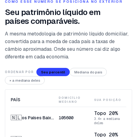
COMO ESSE NÚMERO SE POSICIONA NO EXTERIOR
Seu patrimônio líquido em
países comparáveis.
A mesma metodologia de patrimônio líquido domiciliar,
convertida para a moeda de cada país a taxas de
câmbio aproximadas. Onde seu número cai diz algo
diferente em cada economia.
Seu percentil
Mediana do país
ORDENAR POR
× a mediana deles
DOMICÍLIO
PAÍS
SUA POSIÇÃO
MEDIANO
Topo 20%
🇳🇱
os Países Baixos
105600
3.4× a mediana
deles
Topo 20%