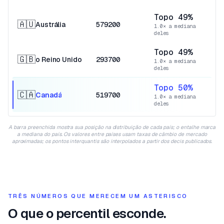
Topo 49%
🇦🇺
Austrália
579200
1.0× a mediana
deles
Topo 49%
🇬🇧
o Reino Unido
293700
1.0× a mediana
deles
Topo 50%
🇨🇦
Canadá
519700
1.0× a mediana
deles
A barra preenchida mostra sua posição na distribuição de cada país; o entalhe marca
a mediana do país. Os valores entre países usam taxas de câmbio de mercado
aproximadas; os pontos interquantis são interpolados a partir dos decis publicados.
TRÊS NÚMEROS QUE MERECEM UM ASTERISCO
O que o percentil esconde.