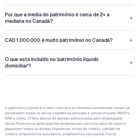
Por que a média do patrimônio é cerca de 2× a
+
mediana no Canadá?
+
CAD 1.000.000 é muito patrimônio no Canadá?
O que está incluído no 'patrimônio líquido
+
domiciliar'?
O patrimônio líquido é o valor total que as famílias canadenses teriam se
vendessem todos os ativos (residência principal e outros imóveis, RRSPs,
RRIFs, LIRAs, TFSAs, planos de pensão patrocinados pelo empregador,
ativos financeiros, participações empresariais, veículos, bens de valor) e
pagassem todas as dívidas (hipotecas, linhas de crédito, cartões de
crédito, empréstimos estudantis, empréstimos veiculares). Fonte: