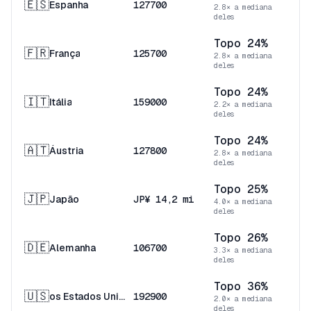
🇪🇸
Espanha
127700
2.8× a mediana
deles
Topo 24%
🇫🇷
França
125700
2.8× a mediana
deles
Topo 24%
🇮🇹
Itália
159000
2.2× a mediana
deles
Topo 24%
🇦🇹
Áustria
127800
2.8× a mediana
deles
Topo 25%
🇯🇵
Japão
JP¥ 14,2 mi
4.0× a mediana
deles
Topo 26%
🇩🇪
Alemanha
106700
3.3× a mediana
deles
Topo 36%
🇺🇸
os Estados Unidos
192900
2.0× a mediana
deles