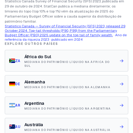
Statistics Canada Survey of Financial Security (SFS) 2023, publicada em
29 de outubro de 2024. StatCan publica a mediana diretamente; os
limiares do topo (top 10% e top 1%) vêm da atualização de 2025 do
Parliamentary Budget Officer sobre a cauda superior da distribuição de
patrimônio familiar.
Statistics Canada — Survey of Financial Security (SFS) 2023, released 29
October 2024. Top-tail thresholds (P90, P99) from the Parliamentary
Budget Officer (PBO) 2025 update on the top tail of family wealth.
· Ano de
referência da riqueza 2023 · publicado em 2024
EXPLORE OUTROS PAÍSES
África do Sul
→
ZA
MEDIANA DO PATRIMÔNIO LÍQUIDO NA ÁFRICA DO
SUL
Alemanha
→
DE
MEDIANA DO PATRIMÔNIO LÍQUIDO NA ALEMANHA
Argentina
→
AR
MEDIANA DO PATRIMÔNIO LÍQUIDO NA ARGENTINA
Austrália
→
AU
MEDIANA DO PATRIMÔNIO LÍQUIDO NA AUSTRÁLIA