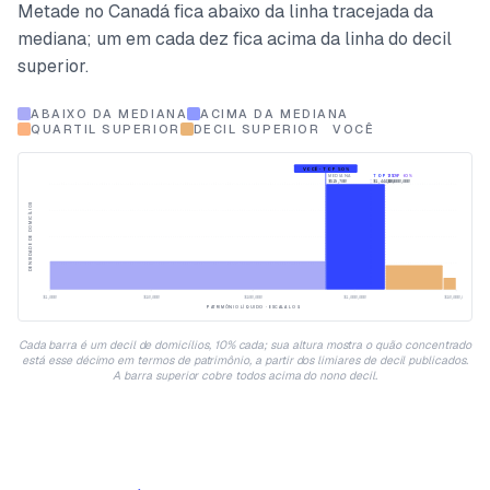
Metade no Canadá fica abaixo da linha tracejada da
mediana; um em cada dez fica acima da linha do decil
superior.
ABAIXO DA MEDIANA
ACIMA DA MEDIANA
QUARTIL SUPERIOR
DECIL SUPERIOR
VOCÊ
VOCÊ · TOP 50%
MEDIANA
TOP 25%
TOP 10%
$519,700
$1,444,888
$2,000,000
DENSIDADE DE DOMICÍLIOS
$1,000
$10,000
$100,000
$1,000,000
$10,000,000
PATRIMÔNIO LÍQUIDO · ESCALA LOG
Cada barra é um decil de domicílios, 10% cada; sua altura mostra o quão concentrado
está esse décimo em termos de patrimônio, a partir dos limiares de decil publicados.
A barra superior cobre todos acima do nono decil.