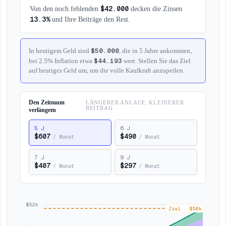
$42.000
Von den noch fehlenden
decken die Zinsen
13.3%
und Ihre Beiträge den Rest.
$50.000
In heutigem Geld sind
, die in 5 Jahre ankommen,
$44.193
bei 2.5% Inflation etwa
wert. Stellen Sie das Ziel
auf heutiges Geld um, um die volle Kaufkraft anzupeilen.
Den Zeitraum
LÄNGERER ANLAUF, KLEINERER
BEITRAG
verlängern
5
J
6
J
$607
$490
/
Monat
/
Monat
7
J
9
J
$407
$297
/
Monat
/
Monat
$52k
Ziel
·
$50k