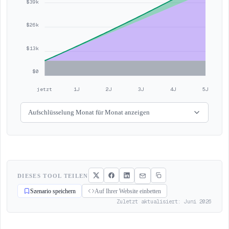
$39k
$26k
$13k
$0
jetzt
1J
2J
3J
4J
5J
Aufschlüsselung Monat für Monat anzeigen
DIESES TOOL TEILEN
Szenario speichern
Auf Ihrer Website einbetten
Zuletzt aktualisiert: Juni 2026