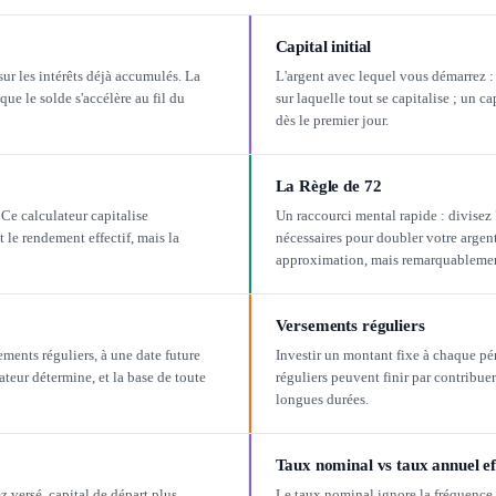
Capital initial
sur les intérêts déjà accumulés. La
L'argent avec lequel vous démarrez : 
que le solde s'accélère au fil du
sur laquelle tout se capitalise ; un 
dès le premier jour.
La Règle de 72
. Ce calculateur capitalise
Un raccourci mental rapide : divisez 
le rendement effectif, mais la
nécessaires pour doubler votre argent.
approximation, mais remarquablement
Versements réguliers
ments réguliers, à une date future
Investir un montant fixe à chaque p
lateur détermine, et la base de toute
réguliers peuvent finir par contribuer
longues durées.
Taux nominal vs taux annuel ef
z versé, capital de départ plus
Le taux nominal ignore la fréquence à 