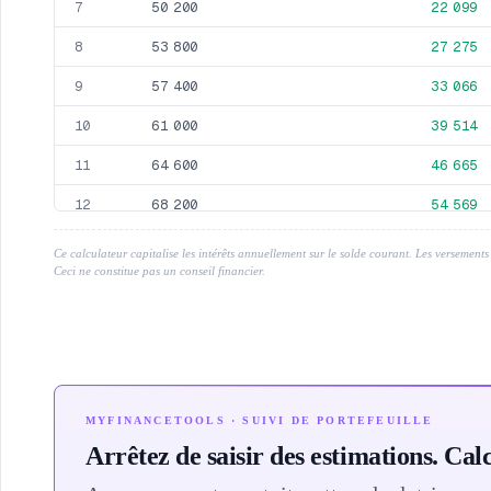
50 200
22 099
7
53 800
27 275
8
57 400
33 066
9
61 000
39 514
10
64 600
46 665
11
68 200
54 569
12
71 800
63 279
13
Ce calculateur capitalise les intérêts annuellement sur le solde courant. Les versements 
Ceci ne constitue pas un conseil financier.
75 400
72 850
14
79 000
83 343
15
82 600
94 822
16
86 200
107 357
17
MYFINANCETOOLS · SUIVI DE PORTEFEUILLE
89 800
121 022
18
Arrêtez de saisir des estimations. Calc
93 400
135 895
19