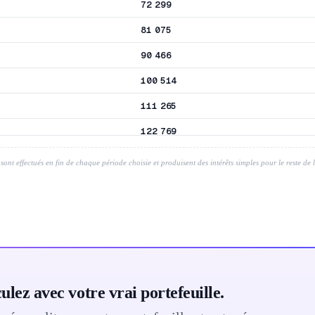
72 299
81 075
90 466
100 514
111 265
122 769
135 079
sont effectués en fin de chaque période choisie et produisent des intérêts simples pour le reste de l
148 250
162 343
177 422
193 557
210 822
ulez avec votre vrai portefeuille.
229 295