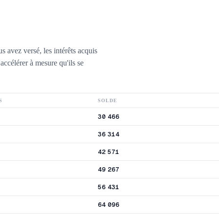
s avez versé, les intérêts acquis
'accélérer à mesure qu'ils se
S
SOLDE
30 466
36 314
42 571
49 267
56 431
64 096