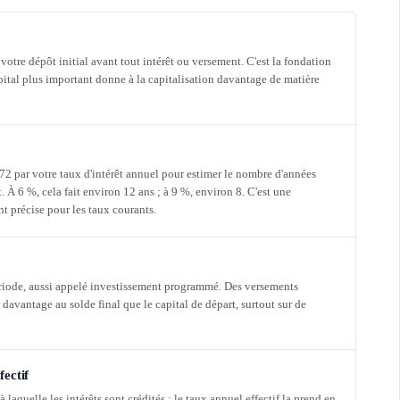
votre dépôt initial avant tout intérêt ou versement. C'est la fondation
capital plus important donne à la capitalisation davantage de matière
72 par votre taux d'intérêt annuel pour estimer le nombre d'années
 À 6 %, cela fait environ 12 ans ; à 9 %, environ 8. C'est une
 précise pour les taux courants.
ériode, aussi appelé investissement programmé. Des versements
 davantage au solde final que le capital de départ, surtout sur de
fectif
laquelle les intérêts sont crédités ; le taux annuel effectif la prend en