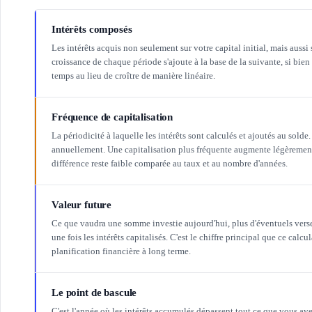
Intérêts composés
Les intérêts acquis non seulement sur votre capital initial, mais aussi 
croissance de chaque période s'ajoute à la base de la suivante, si bien 
temps au lieu de croître de manière linéaire.
Fréquence de capitalisation
La périodicité à laquelle les intérêts sont calculés et ajoutés au solde
annuellement. Une capitalisation plus fréquente augmente légèrement 
différence reste faible comparée au taux et au nombre d'années.
Valeur future
Ce que vaudra une somme investie aujourd'hui, plus d'éventuels verse
une fois les intérêts capitalisés. C'est le chiffre principal que ce calcu
planification financière à long terme.
Le point de bascule
C'est l'année où les intérêts accumulés dépassent tout ce que vous ave