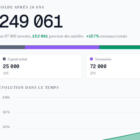
SOLDE APRÈS 20 ANS
249 061
152 061
+
157%
sur 97 000 investis,
provient des intérêts
·
croissance totale
Capital initial
Versements
25 000
72 000
10
%
29
%
ÉVOLUTION DANS LE TEMPS
249k
187k
125k