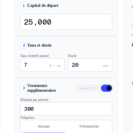
1
Capital de départ
2
Taux et durée
Taux d'intérêt annuel
Durée
% / an
ans
Versements
3
FACULTATIF
supplémentaires
Montant par période
Fréquence
Annuel
Trimestriel