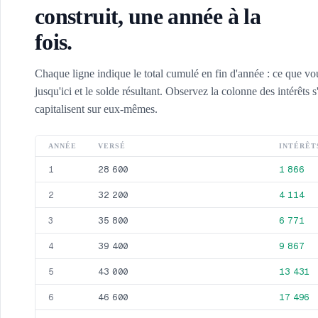
construit, une année à la
fois.
Chaque ligne indique le total cumulé en fin d'année : ce que vou
jusqu'ici et le solde résultant. Observez la colonne des intérêts s
capitalisent sur eux-mêmes.
ANNÉE
VERSÉ
INTÉRÊT
28 600
1 866
1
32 200
4 114
2
35 800
6 771
3
39 400
9 867
4
43 000
13 431
5
46 600
17 496
6