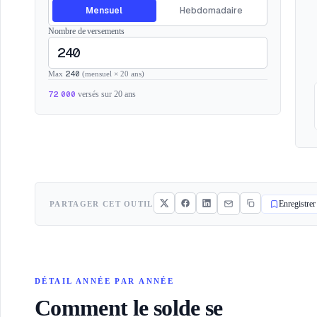
Mensuel
Hebdomadaire
Nombre de versements
240
Max
(
mensuel
×
20
ans
)
72 000
versés sur 20 ans
PARTAGER CET OUTIL
Enregistrer
DÉTAIL ANNÉE PAR ANNÉE
Comment le solde se