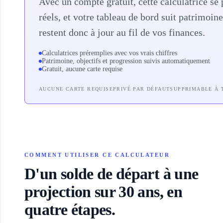
Avec un compte gratuit, cette calculatrice se 
97 000
152 061
20
réels, et votre tableau de bord suit patrimoin
restent donc à jour au fil de vos finances.
Calculatrices préremplies avec vos vrais chiffres
Patrimoine, objectifs et progression suivis automatiquement
Gratuit, aucune carte requise
AUCUNE CARTE REQUISE
PRIVÉ PAR DÉFAUT
SUPPRIMABLE À
COMMENT UTILISER CE CALCULATEUR
D'un solde de départ à une
projection sur 30 ans, en
quatre étapes.