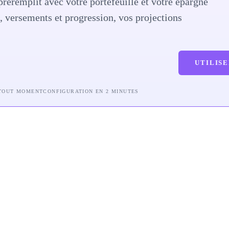
préremplit avec votre portefeuille et votre épargne
249 061
e, versements et progression, vos projections
UTILIS
 TOUT MOMENT
CONFIGURATION EN 2 MINUTES