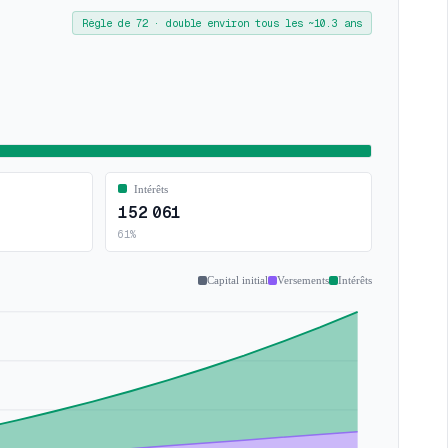
Règle de 72 · double environ tous les ~10.3 ans
Intérêts
152 061
61
%
Capital initial
Versements
Intérêts