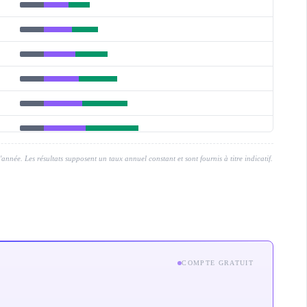
'année. Les résultats supposent un taux annuel constant et sont fournis à titre indicatif.
COMPTE GRATUIT