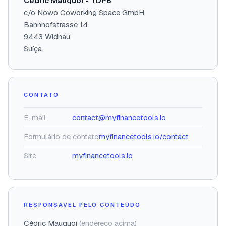
Cédric Mauquoi - TDPB
c/o Nowo Coworking Space GmbH
Bahnhofstrasse 14
9443 Widnau
Suíça
CONTATO
E-mail
contact@myfinancetools.io
Formulário de contato
myfinancetools.io/contact
Site
myfinancetools.io
RESPONSÁVEL PELO CONTEÚDO
Cédric Mauquoi
(endereço acima)