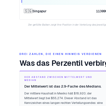
🇸🇬
Singapur
11300
Der gefüllte Balken zeigt Ihre Position in der Verteilung des jew
DREI ZAHLEN, DIE EINEN HINWEIS VERDIENEN
Was das Perzentil verbir
DER ABSTAND ZWISCHEN MITTELWERT UND
MEDIAN
Der Mittelwert ist das 2.9-Fache des Medians.
Der mittlere Haushalt in Mexiko hält $18,920; der
Mittelwert liegt bei $55,274. Dieser Abstand ist das
Kennzeichen eines langen rechten Verteilungsendes: eine