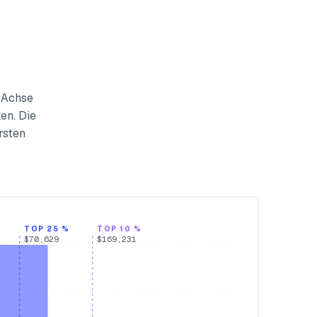
x-Achse
en. Die
rsten
TOP 25 %
TOP 10 %
$70,629
$169,231