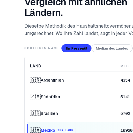
Vergleich mit ähnlichen
Ländern.
Dieselbe Methodik des Haushaltsnettovermögens
umgerechnet. Wo Ihre Zahl landet, sagt in jeder V
Ihr Perzentil
Median des Landes
SORTIEREN NACH
LAND
MITTL
🇦🇷
Argentinien
4354
🇿🇦
Südafrika
5141
🇧🇷
Brasilien
5702
🇲🇽
Mexiko
18920
IHR LAND