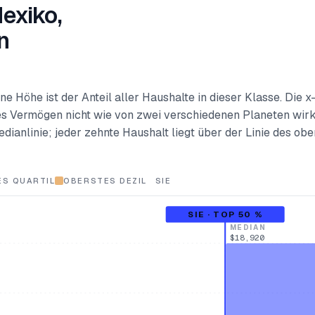
exiko,
n
e Höhe ist der Anteil aller Haushalte in dieser Klasse. Die 
oßes Vermögen nicht wie von zwei verschiedenen Planeten wirk
edianlinie; jeder zehnte Haushalt liegt über der Linie des obe
S QUARTIL
OBERSTES DEZIL
SIE
SIE · TOP 50 %
MEDIAN
$18,920