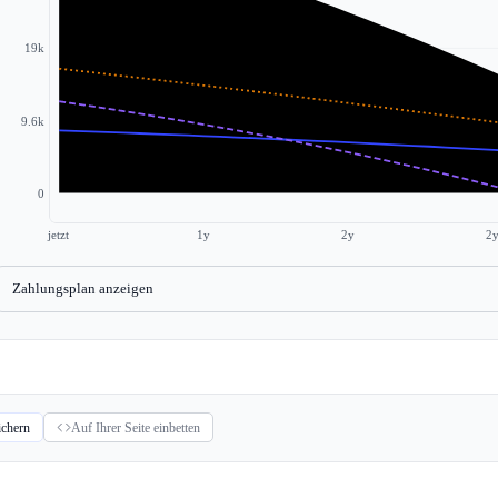
19k
9.6k
0
jetzt
1y
2y
2
Zahlungsplan anzeigen
ichern
Auf Ihrer Seite einbetten