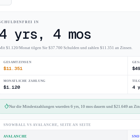
SCHULDENFREI IN
4 yrs, 4 mos
Mit $1.120/Monat tilgen Sie $37.700 Schulden und zahlen $11.351 an Zinsen.
GESAMTZINSEN
GES
$
11.351
$
4
MONATLICHE ZAHLUNG
TIL
$
1.120
4 
Nur die Mindestzahlungen wuerden 6 yrs, 10 mos dauern und $21.649 an Zinse
SNOWBALL VS AVALANCHE, SEITE AN SEITE
AVALANCHE
SNO