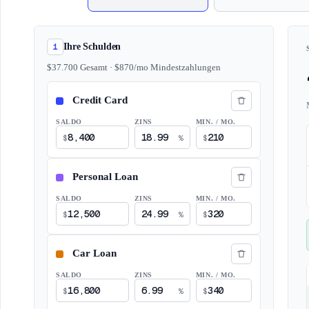
1
Ihre Schulden
$
37.700
Gesamt
· $
870
/mo
Mindestzahlungen
SALDO
ZINS
MIN. / MO.
$
%
$
SALDO
ZINS
MIN. / MO.
$
%
$
SALDO
ZINS
MIN. / MO.
$
%
$