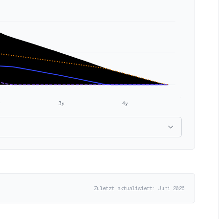
y
3y
4y
Zuletzt aktualisiert: Juni 2026