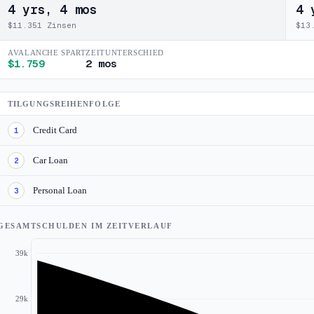
4 yrs, 4 mos
4 
$
11.351
Zinsen
$
13
AVALANCHE SPART
ZEITUNTERSCHIED
$
1.759
2 mos
TILGUNGSREIHENFOLGE
Credit Card
1
Car Loan
2
Personal Loan
3
GESAMTSCHULDEN IM ZEITVERLAUF
39k
29k