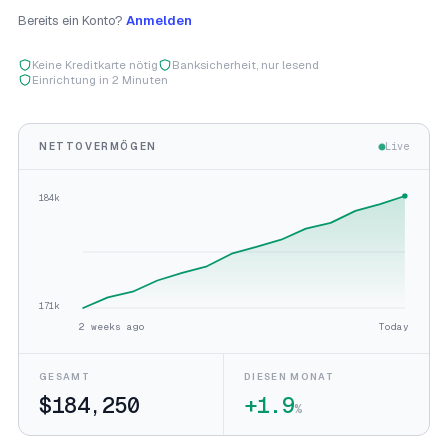
Bereits ein Konto?
Anmelden
Keine Kreditkarte nötig
Banksicherheit, nur lesend
Einrichtung in 2 Minuten
NETTOVERMÖGEN
Live
184k
171k
2 weeks ago
Today
GESAMT
DIESEN MONAT
$184,250
+1.9
%