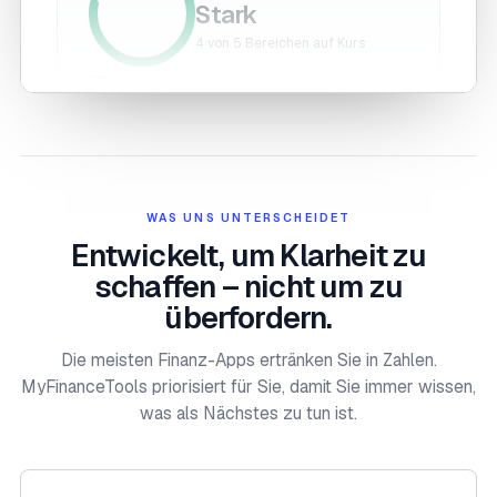
Stark
4 von 5 Bereichen auf Kurs
78
/100
Sparquote
18
/
20
Notfallreserve
16
/
20
Schuldenmanagement
14
/
20
Altersvorsorge
16
/
20
Diversifikation
14
/
20
WAS UNS UNTERSCHEIDET
Entwickelt, um Klarheit zu
schaffen – nicht um zu
IHRE AUFMERKSAMKEIT WERT
überfordern.
VERGLEICH MIT IHREN MITMENSCHEN
Die meisten Finanz-Apps ertränken Sie in Zahlen.
MyFinanceTools priorisiert für Sie, damit Sie immer wissen,
Vermögensrang
was als Nächstes zu tun ist.
Top 22
der Haushalte in Ihrem
%
Land