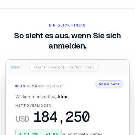
EIN BLICK HINEIN
So sieht es aus, wenn Sie sich
anmelden.
myfinancetools.io/dashboard
DEMO DATA
DASHBOARD
DEMO-KONTO
Willkommen zurück
,
Alex
.
NETTOVERMÖGEN
184,250
USD
·
↑
$3,420
· +
1.9
%
vs. Vormonat
9 Konten