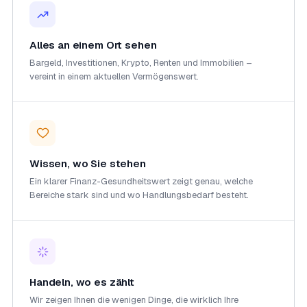
$96,500
bis zu den Top 20 %
ZUM VERGLEICH →
Alles an einem Ort sehen
Bargeld, Investitionen, Krypto, Renten und Immobilien –
HANDLUNGSBEDARF
1
vereint in einem aktuellen Vermögenswert.
Tech macht 38 % Ihrer Anlagen
aus
Etwas konzentriert. Eine Reduzierung
senkt das Einzelsektor-Risiko.
Wissen, wo Sie stehen
ALLOKATION PRÜFEN
Ein klarer Finanz-Gesundheitswert zeigt genau, welche
Bereiche stark sind und wo Handlungsbedarf besteht.
Handeln, wo es zählt
Wir zeigen Ihnen die wenigen Dinge, die wirklich Ihre