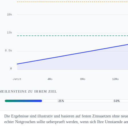
19k
13k
6.5k
0
Jetzt
4Mo
8Mo
12Mo
MEILENSTEINE ZU IHREM ZIEL
25
%
50
%
Die Ergebnisse sind illustrativ und basieren auf festen Zinssaetzen ohne n
echter Notgroschen sollte ueberprueft werden, wenn sich Ihre Umstaende ae