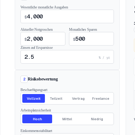
Wesentliche monatliche Ausgaben
$
Aktueller Notgroschen
Monatliches Sparen
$
$
Zinsen auf Ersparnisse
% / yr
2
Risikobewertung
Beschaeftigungsart
Vollzeit
Teilzeit
Vertrag
Freelance
Arbeitsplatzsicherheit
Hoch
Mittel
Niedrig
Einkommensstabilitaet