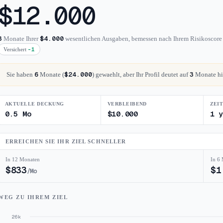
$
12.000
3
$4.000
Monate Ihrer
wesentlichen Ausgaben, bemessen nach Ihrem Risikoscor
-1
Versichert
6
$24.000
3
Sie haben
Monate (
) gewaehlt, aber Ihr Profil deutet auf
Monate hin
AKTUELLE DECKUNG
VERBLEIBEND
ZEIT
0.5
Mo
$
10.000
1 y
ERREICHEN SIE IHR ZIEL SCHNELLER
In 12 Monaten
In 6
$
833
$
1
/Mo
WEG ZU IHREM ZIEL
26k