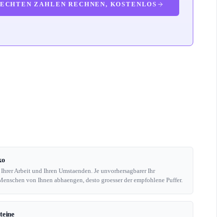
 ECHTEN ZAHLEN RECHNEN, KOSTENLOS
ko
 Ihrer Arbeit und Ihren Umstaenden. Je unvorhersagbarer Ihr
nschen von Ihnen abhaengen, desto groesser der empfohlene Puffer.
teine