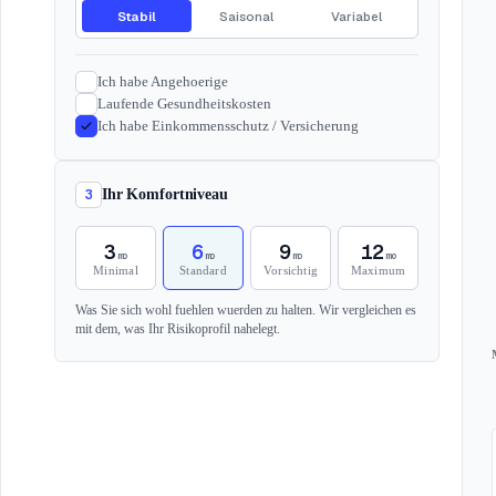
Stabil
Saisonal
Variabel
Ich habe Angehoerige
Laufende Gesundheitskosten
Ich habe Einkommensschutz / Versicherung
3
Ihr Komfortniveau
3
6
9
12
mo
mo
mo
mo
Minimal
Standard
Vorsichtig
Maximum
Was Sie sich wohl fuehlen wuerden zu halten. Wir vergleichen es
mit dem, was Ihr Risikoprofil nahelegt.