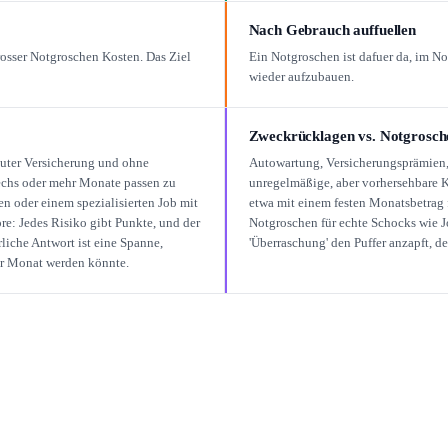
Nach Gebrauch auffuellen
grosser Notgroschen Kosten. Das Ziel
Ein Notgroschen ist dafuer da, im No
wieder aufzubauen.
Zweckrücklagen vs. Notgrosch
guter Versicherung und ohne
Autowartung, Versicherungsprämien,
echs oder mehr Monate passen zu
unregelmäßige, aber vorhersehbare K
oder einem spezialisierten Job mit
etwa mit einem festen Monatsbetrag 
re: Jedes Risiko gibt Punkte, und der
Notgroschen für echte Schocks wie J
liche Antwort ist eine Spanne,
'Überraschung' den Puffer anzapft, der
ter Monat werden könnte.