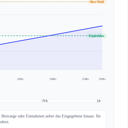
Ihre Wahl
Empfohlen
16Mo
20Mo
24Mo
26Mo
75
%
100
%
eue Beitraege oder Entnahmen ueber das Eingegebene hinaus. Ihr
ndern.