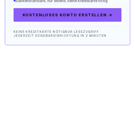
Bankenstandard, nur lesend, keine Kreditkarte nötig
KOSTENLOSES KONTO ERSTELLEN
→
KEINE KREDITKARTE NÖTIG
NUR LESEZUGRIFF
JEDERZEIT KÜNDBAR
EINRICHTUNG IN 2 MINUTEN