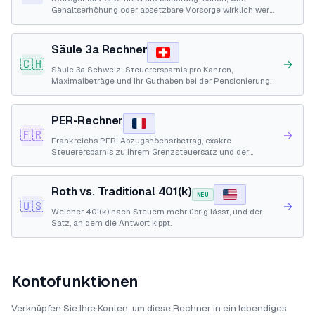
Gehaltserhöhung oder absetzbare Vorsorge wirklich wert
sind.
Säule 3a Rechner
🇨🇭
→
Säule 3a Schweiz: Steuerersparnis pro Kanton,
Maximalbeträge und Ihr Guthaben bei der Pensionierung.
PER-Rechner
🇫🇷
→
Frankreichs PER: Abzugshöchstbetrag, exakte
Steuerersparnis zu Ihrem Grenzsteuersatz und der
Vergleich Abzug jetzt oder Steuer bei Auszahlung.
Roth vs. Traditional 401(k)
NEU
🇺🇸
→
Welcher 401(k) nach Steuern mehr übrig lässt, und der
Satz, an dem die Antwort kippt.
Kontofunktionen
Verknüpfen Sie Ihre Konten, um diese Rechner in ein lebendiges