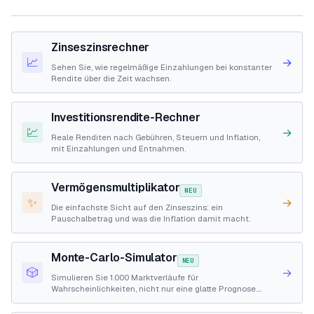
Zinseszinsrechner
📈
→
Sehen Sie, wie regelmäßige Einzahlungen bei konstanter
Rendite über die Zeit wachsen.
Investitionsrendite-Rechner
💹
→
Reale Renditen nach Gebühren, Steuern und Inflation,
mit Einzahlungen und Entnahmen.
Vermögensmultiplikator
NEU
✨
→
Die einfachste Sicht auf den Zinseszins: ein
Pauschalbetrag und was die Inflation damit macht.
Monte-Carlo-Simulator
NEU
🎲
→
Simulieren Sie 1.000 Marktverläufe für
Wahrscheinlichkeiten, nicht nur eine glatte Prognose.
Wachstum, Ruhestand, Ziele.