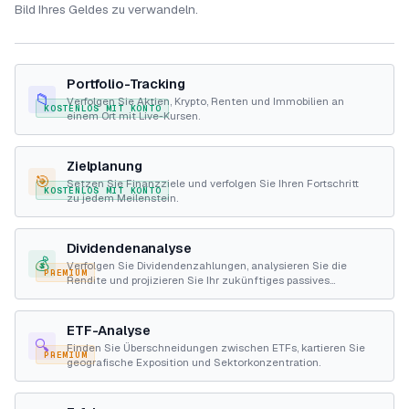
Bild Ihres Geldes zu verwandeln.
Portfolio-Tracking
📁
Verfolgen Sie Aktien, Krypto, Renten und Immobilien an
KOSTENLOS MIT KONTO
einem Ort mit Live-Kursen.
Zielplanung
🎯
Setzen Sie Finanzziele und verfolgen Sie Ihren Fortschritt
KOSTENLOS MIT KONTO
zu jedem Meilenstein.
Dividendenanalyse
💰
Verfolgen Sie Dividendenzahlungen, analysieren Sie die
PREMIUM
Rendite und projizieren Sie Ihr zukünftiges passives
Einkommen.
ETF-Analyse
🔍
Finden Sie Überschneidungen zwischen ETFs, kartieren Sie
PREMIUM
geografische Exposition und Sektorkonzentration.