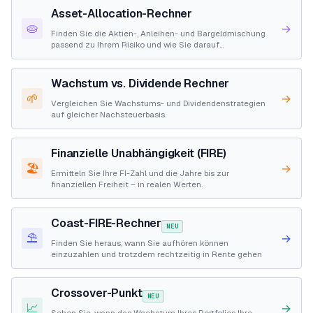
Asset-Allocation-Rechner
🥧
→
Finden Sie die Aktien-, Anleihen- und Bargeldmischung
passend zu Ihrem Risiko und wie Sie darauf
umschichten.
Wachstum vs. Dividende Rechner
🌱
→
Vergleichen Sie Wachstums- und Dividendenstrategien
auf gleicher Nachsteuerbasis.
Finanzielle Unabhängigkeit (FIRE)
🏖️
→
Ermitteln Sie Ihre FI-Zahl und die Jahre bis zur
finanziellen Freiheit – in realen Werten.
Coast-FIRE-Rechner
NEU
⛱️
→
Finden Sie heraus, wann Sie aufhören können
einzuzahlen und trotzdem rechtzeitig in Rente gehen
Crossover-Punkt
NEU
📈
→
Sehen Sie, wann das Wachstum Ihres Portfolios Ihre