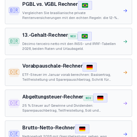
PGBL vs. VGBL Rechner
🇧🇷
→
Vergleichen Sie brasilianische private
Rentenversicherungen mit den echten Regeln: die 12-%-
Obergrenze, regressive Tabelle und Erstattung.
13.-Gehalt-Rechner
NEU
🇧🇷
→
Décimo terceiro netto mit den INSS- und IRRF-Tabellen
2026, beiden Raten und Urlaubsgeld.
Vorabpauschale-Rechner
🇩🇪
→
ETF-Steuer im Januar vorab berechnen: Basisertrag,
Teilfreistellung und Sparerpauschbetrag, Schritt für
Schritt.
Abgeltungsteuer-Rechner
NEU
🇩🇪
→
25 % Steuer auf Gewinne und Dividenden:
Sparerpauschbetrag, Teilfreistellung, Soli und
Kirchensteuer, Schritt für Schritt.
Brutto-Netto-Rechner
🇩🇪
→
Nettogehalt 2026 mit Grenzbelastung: sehen, was