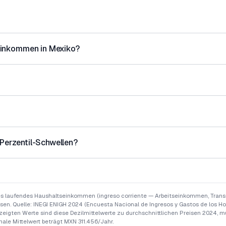
einkommen in Mexiko?
 Perzentil-Schwellen?
hes laufendes Haushaltseinkommen (ingreso corriente — Arbeitseinkommen, Trans
n. Quelle: INEGI ENIGH 2024 (Encuesta Nacional de Ingresos y Gastos de los Hoga
ezeigten Werte sind diese Dezilmittelwerte zu durchschnittlichen Preisen 2024, mu
nale Mittelwert beträgt MXN 311.456/Jahr.