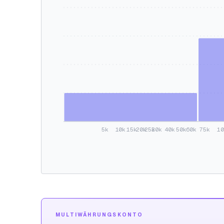
5k
10k
15k
20k
25k
30k
40k
50k
60k
75k
1
MULTIWÄHRUNGSKONTO