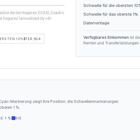
Schwelle für die obersten 1
astos de los Hogares 2024), Cuadro
Schwelle für das oberste 1%
e hogares (annualised by ×4) ·
Datenvintage
Verfügbares Einkommen
ist da
$719,614
BERSTEN 10%
Renten und Transferleistungen 
 Cyan-Markierung zeigt Ihre Position; die Schwellenmarkierungen
oberen 1 %.
E 1 %
SIE