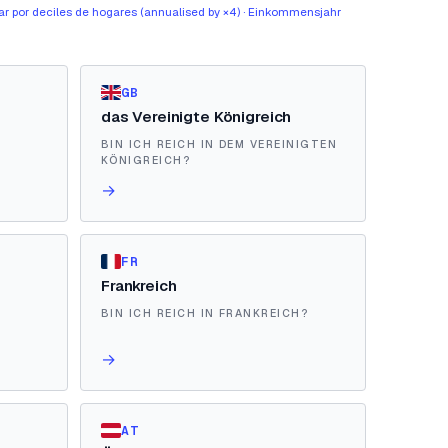
ar por deciles de hogares (annualised by ×4) · Einkommensjahr
GB
das Vereinigte Königreich
BIN ICH REICH IN DEM VEREINIGTEN
KÖNIGREICH?
→
FR
Frankreich
BIN ICH REICH IN FRANKREICH?
→
AT