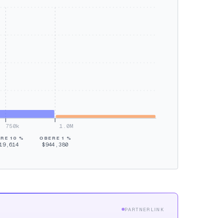
750k
1.0M
RE 10 %
OBERE 1 %
19,614
$944,380
PARTNERLINK