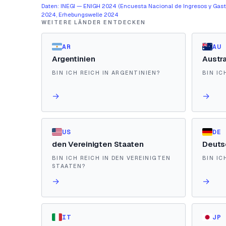
Daten: INEGI — ENIGH 2024 (Encuesta Nacional de Ingresos y Gasto
2024, Erhebungswelle 2024
WEITERE LÄNDER ENTDECKEN
AR
AU
Argentinien
Austra
BIN ICH REICH IN ARGENTINIEN?
BIN IC
→
→
US
DE
den Vereinigten Staaten
Deuts
BIN ICH REICH IN DEN VEREINIGTEN
BIN IC
STAATEN?
→
→
IT
JP