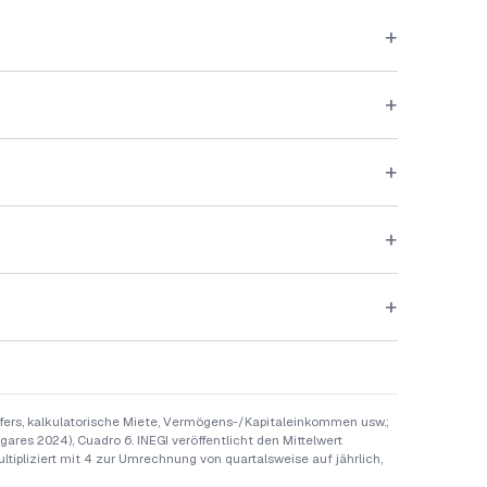
+
+
+
+
+
fers, kalkulatorische Miete, Vermögens-/Kapitaleinkommen usw.;
res 2024), Cuadro 6. INEGI veröffentlicht den Mittelwert
ltipliziert mit 4 zur Umrechnung von quartalsweise auf jährlich,