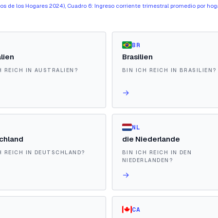
s de los Hogares 2024), Cuadro 6: Ingreso corriente trimestral promedio por hog
BR
lien
Brasilien
H REICH IN AUSTRALIEN?
BIN ICH REICH IN BRASILIEN?
→
NL
chland
die Niederlande
H REICH IN DEUTSCHLAND?
BIN ICH REICH IN DEN
NIEDERLANDEN?
→
CA