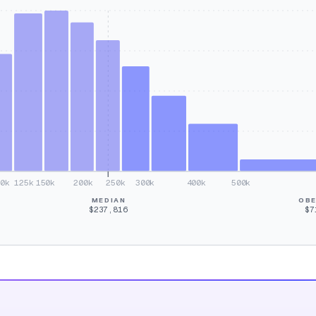
00k
125k
150k
200k
250k
300k
400k
500k
MEDIAN
OBE
$237,816
$7