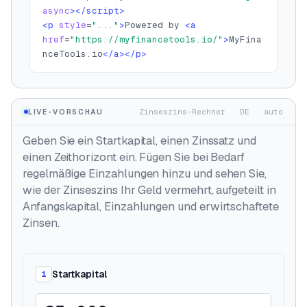
async
></script>
<p
style
=
"..."
>
Powered by 
<a
href
=
"https://myfinancetools.io/"
>
MyFina
nceTools.io
</a></p>
LIVE-VORSCHAU
Zinseszins-Rechner
·
DE
·
auto