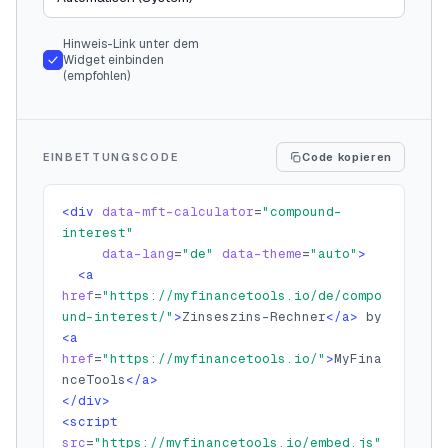
Hinweis-Link unter dem
Widget einbinden
(empfohlen)
EINBETTUNGSCODE
Code kopieren
<div
data-mft-calculator
=
"
compound-
interest
"
data-lang
=
"
de
"
data-theme
=
"
auto
"
>
<a
href
=
"
https://myfinancetools.io/de/compo
und-interest/
"
>
Zinseszins-Rechner
</a>
 by 
<a
href
=
"https://myfinancetools.io/"
>
MyFina
nceTools
</a>
</div>
<script
src
=
"https://myfinancetools.io/embed.js"