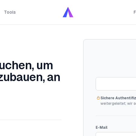
Tools
F
auchen, um
zubauen, an
Sichere Authentifi
weitergeleitet; wir s
E-Mail