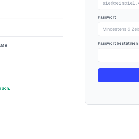
Passwort
Passwort bestätigen
base
lich.