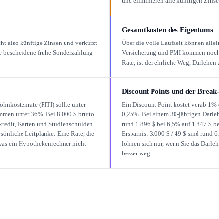
und eliminieren alle künftigen Zinsen
Gesamtkosten des Eigentums
cht also künftige Zinsen und verkürzt
Über die volle Laufzeit können allei
ine bescheidene frühe Sonderzahlung
Versicherung und PMI kommen noch h
Rate, ist der ehrliche Weg, Darlehe
Discount Points und der Break
ohnkostenrate (PITI) sollte unter
Ein Discount Point kostet vorab 1%
mmen unter 36%. Bei 8.000 $ brutto
0,25%. Bei einem 30-jährigen Darleh
kredit, Karten und Studienschulden.
rund 1.896 $ bei 6,5% auf 1.847 $ be
rsönliche Leitplanke: Eine Rate, die
Ersparnis: 3.000 $ / 49 $ sind rund 6
 was ein Hypothekenrechner nicht
lohnen sich nur, wenn Sie das Darlehe
besser weg.