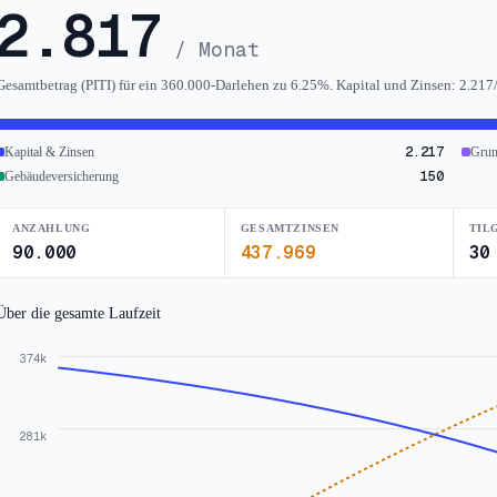
2.817
/ Monat
Gesamtbetrag (PITI) für ein 360.000-Darlehen zu 6.25%. Kapital und Zinsen: 2.21
2.217
Kapital & Zinsen
Grun
150
Gebäudeversicherung
ANZAHLUNG
GESAMTZINSEN
TIL
90.000
437.969
30
Über die gesamte Laufzeit
374k
281k