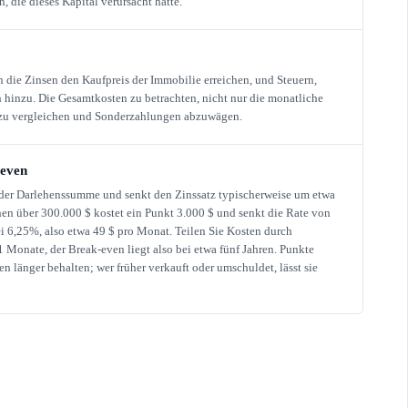
, die dieses Kapital verursacht hätte.
n die Zinsen den Kaufpreis der Immobilie erreichen, und Steuern,
inzu. Die Gesamtkosten zu betrachten, nicht nur die monatliche
n zu vergleichen und Sonderzahlungen abzuwägen.
-even
 der Darlehenssumme und senkt den Zinssatz typischerweise um etwa
en über 300.000 $ kostet ein Punkt 3.000 $ und senkt die Rate von
i 6,25%, also etwa 49 $ pro Monat. Teilen Sie Kosten durch
1 Monate, der Break-even liegt also bei etwa fünf Jahren. Punkte
n länger behalten; wer früher verkauft oder umschuldet, lässt sie