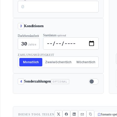
3
Konditionen
Startdatum
Darlehenslaufzeit
optional
Jahre
ZAHLUNGSHÄUFIGKEIT
Monatlich
Zweiwöchentlich
Wöchentlich
4
Sonderzahlungen
OPTIONAL
DIESES TOOL TEILEN
Szenario spe