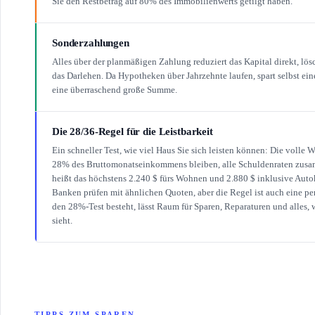
Sie den Restbetrag auf 80% des Immobilienwerts getilgt haben.
Sonderzahlungen
Alles über der planmäßigen Zahlung reduziert das Kapital direkt, lös
das Darlehen. Da Hypotheken über Jahrzehnte laufen, spart selbst e
eine überraschend große Summe.
Die 28/36-Regel für die Leistbarkeit
Ein schneller Test, wie viel Haus Sie sich leisten können: Die volle W
28% des Bruttomonatseinkommens bleiben, alle Schuldenraten zusa
heißt das höchstens 2.240 $ fürs Wohnen und 2.880 $ inklusive Auto
Banken prüfen mit ähnlichen Quoten, aber die Regel ist auch eine pe
den 28%-Test besteht, lässt Raum für Sparen, Reparaturen und alles,
sieht.
TIPPS ZUM SPAREN