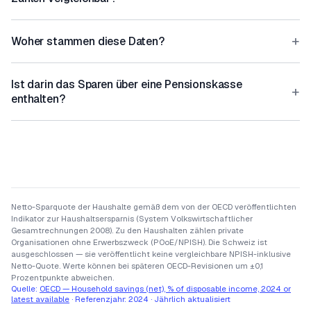
+
Woher stammen diese Daten?
Ist darin das Sparen über eine Pensionskasse
+
enthalten?
Netto-Sparquote der Haushalte gemäß dem von der OECD veröffentlichten
Indikator zur Haushaltsersparnis (System Volkswirtschaftlicher
Gesamtrechnungen 2008). Zu den Haushalten zählen private
Organisationen ohne Erwerbszweck (POoE/NPISH). Die Schweiz ist
ausgeschlossen — sie veröffentlicht keine vergleichbare NPISH-inklusive
Netto-Quote. Werte können bei späteren OECD-Revisionen um ±0,1
Prozentpunkte abweichen.
Quelle:
OECD — Household savings (net), % of disposable income, 2024 or
latest available
·
Referenzjahr:
2024
·
Jährlich aktualisiert