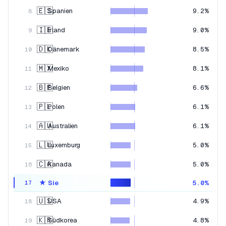
🇪🇸
Spanien
9.2%
8
🇮🇪
Irland
9.0%
9
🇩🇰
Dänemark
8.5%
10
🇲🇽
Mexiko
8.1%
11
🇧🇪
Belgien
6.6%
12
🇵🇱
Polen
6.1%
13
🇦🇺
Australien
6.1%
14
🇱🇺
Luxemburg
5.0%
15
🇨🇦
Kanada
5.0%
16
★
Sie
5.0%
17
🇺🇸
USA
4.9%
18
🇰🇷
Südkorea
4.8%
19