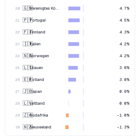
🇬🇧
Vereinigtes Königreich
4.7%
20
🇵🇹
Portugal
4.5%
21
🇫🇮
Finnland
4.3%
22
🇮🇹
Italien
4.2%
23
🇳🇴
Norwegen
4.2%
24
🇱🇹
Litauen
3.8%
25
🇪🇪
Estland
3.0%
26
🇯🇵
Japan
0.9%
27
🇱🇻
Lettland
0.0%
28
🇿🇦
Südafrika
−1.0%
29
🇳🇿
Neuseeland
−1.3%
30