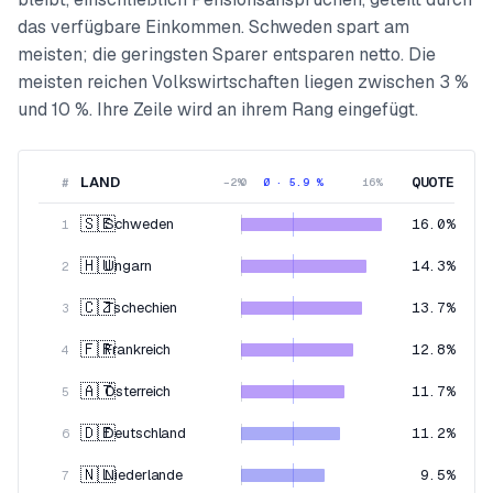
das verfügbare Einkommen. Schweden spart am
meisten; die geringsten Sparer entsparen netto. Die
meisten reichen Volkswirtschaften liegen zwischen 3 %
und 10 %. Ihre Zeile wird an ihrem Rang eingefügt.
LAND
QUOTE
#
−2%
0
Ø · 5.9 %
16
%
🇸🇪
Schweden
16.0%
1
🇭🇺
Ungarn
14.3%
2
🇨🇿
Tschechien
13.7%
3
🇫🇷
Frankreich
12.8%
4
🇦🇹
Österreich
11.7%
5
🇩🇪
Deutschland
11.2%
6
🇳🇱
Niederlande
9.5%
7