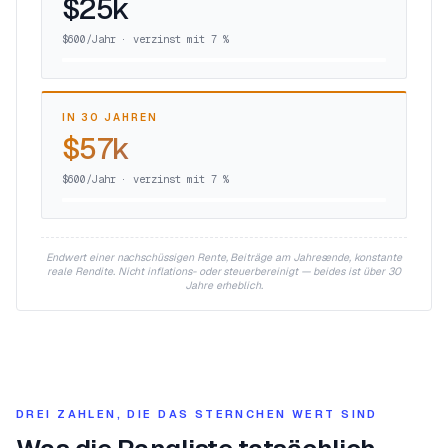
$25k
$600/Jahr · verzinst mit 7 %
IN 30 JAHREN
$57k
$600/Jahr · verzinst mit 7 %
Endwert einer nachschüssigen Rente, Beiträge am Jahresende, konstante
reale Rendite. Nicht inflations- oder steuerbereinigt — beides ist über 30
Jahre erheblich.
DREI ZAHLEN, DIE DAS STERNCHEN WERT SIND