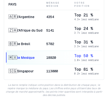
MÉNAGE
VOTRE
PAYS
MÉDIAN
POSITION
Top 21 %
🇦🇷
l'Argentine
4354
4.3× leur médiane
Top 24 %
🇿🇦
l'Afrique du Sud
5141
3.7× leur médiane
Top 31 %
🇧🇷
le Brésil
5702
3.3× leur médiane
Top 50 %
🇲🇽
le Mexique
18920
1.0× leur médiane
Top 81 %
🇸🇬
Singapour
113000
0.2× leur médiane
La barre remplie indique votre position dans la distribution de chaque pays ; le
repère marque la médiane du pays. Les chiffres entre pays utilisent des taux de
change de marché approximatifs ; les points inter-quantiles sont interpolés à partir
des déciles publiés.