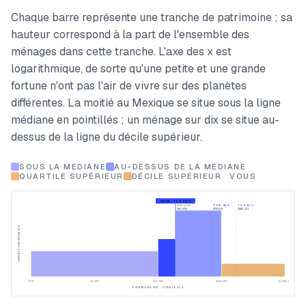
Chaque barre représente une tranche de patrimoine ; sa
hauteur correspond à la part de l'ensemble des
ménages dans cette tranche. L'axe des x est
logarithmique, de sorte qu'une petite et une grande
fortune n'ont pas l'air de vivre sur des planètes
différentes. La moitié au Mexique se situe sous la ligne
médiane en pointillés ; un ménage sur dix se situe au-
dessus de la ligne du décile supérieur.
SOUS LA MÉDIANE
AU-DESSUS DE LA MÉDIANE
QUARTILE SUPÉRIEUR
DÉCILE SUPÉRIEUR
VOUS
VOUS · TOP 50 %
MÉDIANE
TOP 25 %
TOP 10 %
$18,920
$70,629
$169,231
DENSITÉ DES MÉNAGES
$100
$1,000
$10,000
$100,000
$1,000,000
PATRIMOINE NET · ÉCHELLE LOG