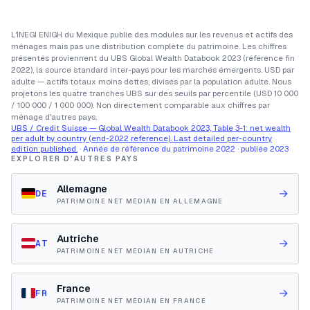
L'INEGI ENIGH du Mexique publie des modules sur les revenus et actifs des
ménages mais pas une distribution complète du patrimoine. Les chiffres
présentés proviennent du UBS Global Wealth Databook 2023 (référence fin
2022), la source standard inter-pays pour les marchés émergents. USD par
adulte — actifs totaux moins dettes, divisés par la population adulte. Nous
projetons les quatre tranches UBS sur des seuils par percentile (USD 10 000
/ 100 000 / 1 000 000). Non directement comparable aux chiffres par
ménage d'autres pays.
UBS / Credit Suisse — Global Wealth Databook 2023, Table 3-1: net wealth
per adult by country (end-2022 reference). Last detailed per-country
edition published.
· Année de référence du patrimoine 2022 · publiée 2023
EXPLORER D’AUTRES PAYS
Allemagne
→
DE
PATRIMOINE NET MÉDIAN EN ALLEMAGNE
Autriche
→
AT
PATRIMOINE NET MÉDIAN EN AUTRICHE
France
→
FR
PATRIMOINE NET MÉDIAN EN FRANCE