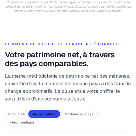
Chaque barre représente un décile de ménages, 10 % chacun ; sa hauteur indique la
densité de ce dixième en termes de patrimoine, d'après les seuils de décile publiés. La
barre du haut regroupe tous les ménages au-dessus du neuvième décile.
COMMENT CE CHIFFRE SE CLASSE À L'ÉTRANGER
Votre patrimoine net, à travers
des pays comparables.
La même méthodologie de patrimoine net des ménages,
convertie dans la monnaie de chaque pays à des taux de
change approximatifs. Là où se situe votre chiffre, le
sens diffère d'une économie à l'autre.
Votre centile
Médiane du pays
TRIER PAR
× leur médiane