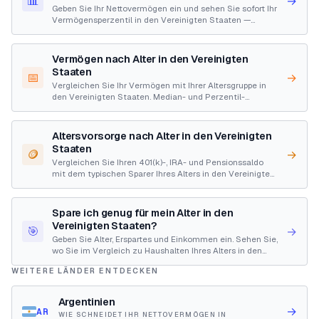
📊
→
Geben Sie Ihr Nettovermögen ein und sehen Sie sofort Ihr
Vermögensperzentil in den Vereinigten Staaten —
Median, Top 10 %, Top 1 %. Ihr Stand 2026.
Vermögen nach Alter in den Vereinigten
Staaten
📅
→
Vergleichen Sie Ihr Vermögen mit Ihrer Altersgruppe in
den Vereinigten Staaten. Median- und Perzentil-
Schwellenwerte für unter 25, 25-34, 35-44, 45-54, 55-
64 und 65+ Haushalte.
Altersvorsorge nach Alter in den Vereinigten
Staaten
🪙
→
Vergleichen Sie Ihren 401(k)-, IRA- und Pensionssaldo
mit dem typischen Sparer Ihres Alters in den Vereinigten
Staaten. Mediane und Mittelwerte aus dem Survey of
Consumer Finances der Federal Reserve, mit dem Anteil
der Haushalte, die überhaupt ein Altersvorsorgekonto
Spare ich genug für mein Alter in den
besitzen.
Vereinigten Staaten?
🎯
→
Geben Sie Alter, Erspartes und Einkommen ein. Sehen Sie,
wo Sie im Vergleich zu Haushalten Ihres Alters in den
Vereinigten Staaten tatsächlich stehen (Federal
WEITERE LÄNDER ENTDECKEN
Reserve SCF) — und wo Fidelitys Spar-Richtwert Sie
sehen würde. Zwei ehrliche Ebenen, nie vermischt.
Argentinien
→
AR
WIE SCHNEIDET IHR NETTOVERMÖGEN IN