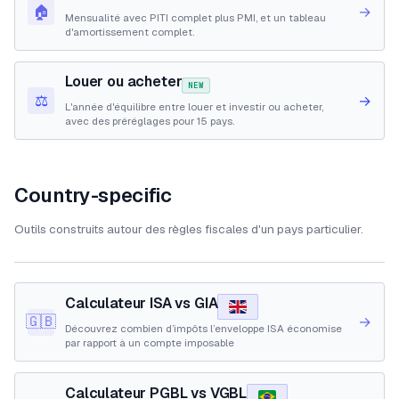
🏠
→
Mensualité avec PITI complet plus PMI, et un tableau
d'amortissement complet.
Louer ou acheter
NEW
⚖️
→
L'année d'équilibre entre louer et investir ou acheter,
avec des préréglages pour 15 pays.
Country-specific
Outils construits autour des règles fiscales d'un pays particulier.
Calculateur ISA vs GIA
🇬🇧
→
Découvrez combien d’impôts l’enveloppe ISA économise
par rapport à un compte imposable
Calculateur PGBL vs VGBL