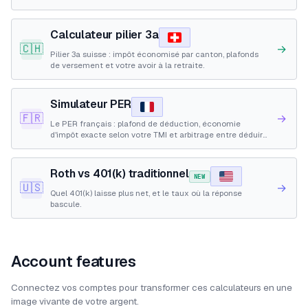
déductible.
Calculateur pilier 3a
🇨🇭
→
Pilier 3a suisse : impôt économisé par canton, plafonds
de versement et votre avoir à la retraite.
Simulateur PER
🇫🇷
→
Le PER français : plafond de déduction, économie
d'impôt exacte selon votre TMI et arbitrage entre déduire
maintenant ou être imposé à la sortie.
Roth vs 401(k) traditionnel
NEW
🇺🇸
→
Quel 401(k) laisse plus net, et le taux où la réponse
bascule.
Account features
Connectez vos comptes pour transformer ces calculateurs en une
image vivante de votre argent.