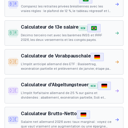
🇧🇷
→
Comparez les retraites privées brésiliennes avec les
vraies règles : le plafond de 12 %, le tableau régressif et le
remboursement.
Calculateur de 13e salaire
NEW
🇧🇷
→
Décimo terceiro net avec les barèmes INSS et IRRF
2026, les deux versements et les congés payés.
Calculateur de Vorabpauschale
🇩🇪
→
L'impôt anticipé allemand des ETF : Basisertrag,
exonération partielle et prélèvement de janvier, étape par
étape.
Calculateur d'Abgeltungsteuer
NEW
🇩🇪
→
L'impôt forfaitaire allemand de 25 % sur gains et
dividendes : abattement, exonération partielle, Soli et
impôt d'église, étape par étape.
Calculateur Brutto-Netto
🇩🇪
→
Salaire net allemand 2026 avec taux marginal : voyez ce
que vaut vraiment une augmentation ou une épargne