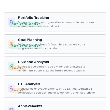
Portfolio Tracking
📁
Suivez actions, crypto, retraites et immobilier en un seul
FREE WITH ACCOUNT
endroit avec des prix en direct.
Goal Planning
🎯
Définissez des objectifs financiers et suivez votre
FREE WITH ACCOUNT
progression vers chaque jalon.
Dividend Analysis
💰
Suivez les versements de dividendes, analysez le
PREMIUM
rendement et projetez vos futurs revenus passifs.
ETF Analysis
🔍
Trouvez les chevauchements entre ETF, cartographiez
PREMIUM
l'exposition géographique et la concentration sectorielle.
Achievements