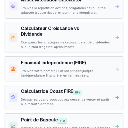
🥧
→
Trouvez la répartition actions, obligations et liquidités
adaptée à votre risque, et comment rééquilibrer.
Calculateur Croissance vs
Dividende
🌱
→
Comparez les stratégies de croissance et de dividendes
sur un pied d'égalité, après impôts.
Financial Independence (FIRE)
🏖️
→
Trouvez votre nombre FI et les années jusqu'à
l'indépendance financière, en termes réels.
Calculatrice Coast FIRE
NEW
⛱️
→
Découvrez quand vous pouvez cesser de verser et partir
à la retraite à temps
Point de Bascule
NEW
📈
→
Voyez quand la croissance de votre portefeuille dépasse