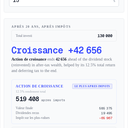
%
APRÈS 20 ANS, APRÈS IMPÔTS
130 000
Total investi
Croissance
+
42 656
Action de croissance
ends
42 656
ahead of the dividend stock
(reinvested) in after-tax wealth, helped by its
12.5%
total return
and deferring tax to the end.
ACTION DE CROISSANCE
LE PLUS APRES IMPOTS
12.5%
rendement total
519 408
apres impots
585 375
Valeur finale
19 495
Dividendes recus
−65 967
Impôt sur les plus-values