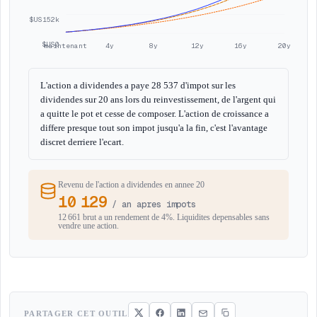
$US152k
$US0
maintenant
4y
8y
12y
16y
20y
L'action a dividendes a paye 28 537 d'impot sur les
dividendes sur 20 ans lors du reinvestissement, de l'argent qui
a quitte le pot et cesse de composer. L'action de croissance a
differe presque tout son impot jusqu'a la fin, c'est l'avantage
discret derriere l'ecart.
Revenu de l'action a dividendes en annee 20
10 129
/ an apres impots
12 661 brut a un rendement de 4%. Liquidites depensables sans
vendre une action.
PARTAGER CET OUTIL