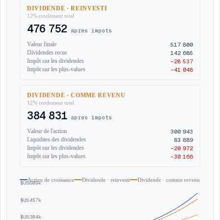
DIVIDENDE · REINVESTI
12%
rendement total
476 752
apres impots
517 800
Valeur finale
142 685
Dividendes recus
−28 537
Impôt sur les dividendes
−41 048
Impôt sur les plus-values
DIVIDENDE · COMME REVENU
12%
rendement total
384 831
apres impots
300 943
Valeur de l'action
83 889
Liquidites des dividendes
−20 972
Impôt sur les dividendes
−30 166
Impôt sur les plus-values
Action de croissance
Dividende · reinvesti
Dividende · comme revenu
$US609k
$US457k
$US304k