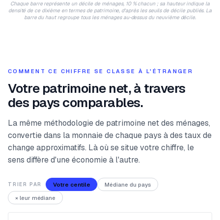
Chaque barre représente un décile de ménages, 10 % chacun ; sa hauteur indique la
densité de ce dixième en termes de patrimoine, d'après les seuils de décile publiés. La
barre du haut regroupe tous les ménages au-dessus du neuvième décile.
COMMENT CE CHIFFRE SE CLASSE À L'ÉTRANGER
Votre patrimoine net, à travers
des pays comparables.
La même méthodologie de patrimoine net des ménages,
convertie dans la monnaie de chaque pays à des taux de
change approximatifs. Là où se situe votre chiffre, le
sens diffère d'une économie à l'autre.
Votre centile
Médiane du pays
TRIER PAR
× leur médiane