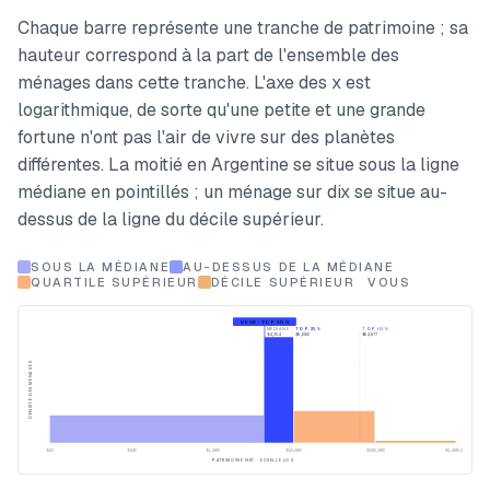
Chaque barre représente une tranche de patrimoine ; sa
hauteur correspond à la part de l'ensemble des
ménages dans cette tranche. L'axe des x est
logarithmique, de sorte qu'une petite et une grande
fortune n'ont pas l'air de vivre sur des planètes
différentes. La moitié en Argentine se situe sous la ligne
médiane en pointillés ; un ménage sur dix se situe au-
dessus de la ligne du décile supérieur.
SOUS LA MÉDIANE
AU-DESSUS DE LA MÉDIANE
QUARTILE SUPÉRIEUR
DÉCILE SUPÉRIEUR
VOUS
VOUS · TOP 50 %
MÉDIANE
TOP 25 %
TOP 10 %
$4,354
$9,680
$64,977
DENSITÉ DES MÉNAGES
$10
$100
$1,000
$10,000
$100,000
$1,000,000
PATRIMOINE NET · ÉCHELLE LOG