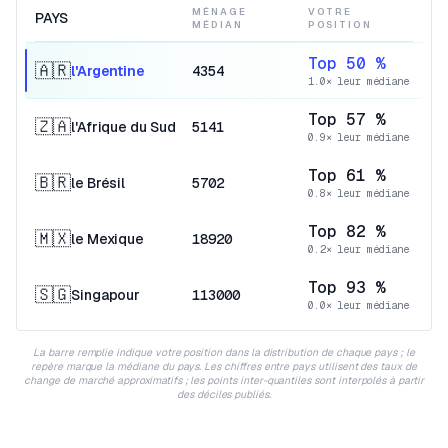
MÉNAGE
VOTRE
PAYS
MÉDIAN
POSITION
Top 50 %
🇦🇷
l'Argentine
4354
1.0× leur médiane
Top 57 %
🇿🇦
l'Afrique du Sud
5141
0.9× leur médiane
Top 61 %
🇧🇷
le Brésil
5702
0.8× leur médiane
Top 82 %
🇲🇽
le Mexique
18920
0.2× leur médiane
Top 93 %
🇸🇬
Singapour
113000
0.0× leur médiane
La barre remplie indique votre position dans la distribution de chaque pays ; le
repère marque la médiane du pays. Les chiffres entre pays utilisent des taux de
change de marché approximatifs ; les points inter-quantiles sont interpolés à partir
des déciles publiés.