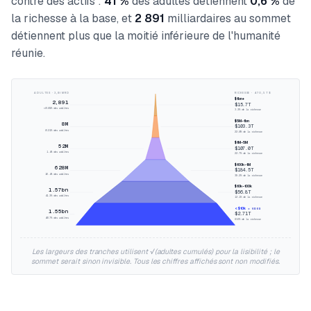
contre des actifs :
41 %
des adultes détiennent
0,6 %
de
la richesse à la base, et
2 891
milliardaires au sommet
détiennent plus que la moitié inférieure de l'humanité
réunie.
ADULTES · 3,81 MRD
RICHESSE · 470,5 T$
$1bn+
2,891
$
15.7
T
<0.01%
des adultes
3.3
%
de la richesse
$5M–1bn
8M
$
103.3
T
0.21%
des adultes
22.0
%
de la richesse
$1M–5M
52M
$
107.0
T
1.4%
des adultes
22.7
%
de la richesse
$100k–1M
628M
$
184.5
T
16.4%
des adultes
39.2
%
de la richesse
$10k–100k
1.57bn
$
56.8
T
41.3%
des adultes
12.1
%
de la richesse
< $10k
← VOUS
1.55bn
$
2.71
T
40.7%
des adultes
0.6
%
de la richesse
Les largeurs des tranches utilisent √(adultes cumulés) pour la lisibilité ; le
sommet serait sinon invisible. Tous les chiffres affichés sont non modifiés.