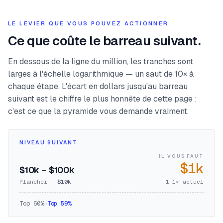
LE LEVIER QUE VOUS POUVEZ ACTIONNER
Ce que coûte le barreau suivant.
En dessous de la ligne du million, les tranches sont
larges à l'échelle logarithmique — un saut de 10× à
chaque étape. L'écart en dollars jusqu'au barreau
suivant est le chiffre le plus honnête de cette page :
c'est ce que la pyramide vous demande vraiment.
NIVEAU SUIVANT
IL VOUS FAUT
$1k
$10k – $100k
Plancher ·
$10k
1.1
× actuel
Top
60
%
→
Top
59
%