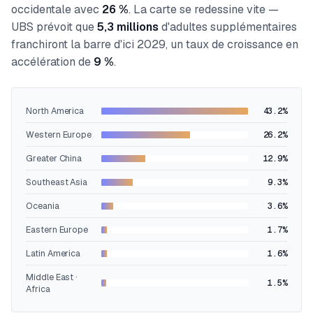
occidentale avec
26 %
. La carte se redessine vite —
UBS prévoit que
5,3 millions
d'adultes supplémentaires
franchiront la barre d'ici 2029, un taux de croissance en
accélération de
9 %
.
North America
43.2
%
Western Europe
26.2
%
Greater China
12.9
%
Southeast Asia
9.3
%
Oceania
3.6
%
Eastern Europe
1.7
%
Latin America
1.6
%
Middle East ·
1.5
%
Africa