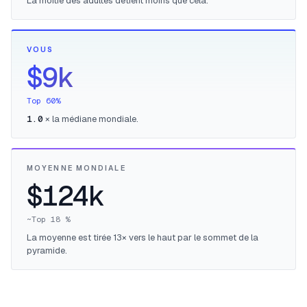
La moitié des adultes détient moins que cela.
VOUS
$9k
Top 60%
1.0
× la médiane mondiale.
MOYENNE MONDIALE
$124k
~Top 18 %
La moyenne est tirée 13× vers le haut par le sommet de la
pyramide.