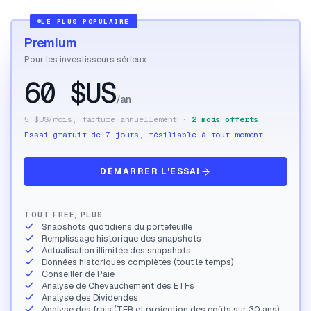
LE PLUS POPULAIRE
Premium
Pour les investisseurs sérieux
60 $US
/an
5 $US/mois, facturé annuellement
·
2 mois offerts
Essai gratuit de 7 jours, résiliable à tout moment
DÉMARRER L'ESSAI
TOUT FREE, PLUS
Snapshots quotidiens du portefeuille
Remplissage historique des snapshots
Actualisation illimitée des snapshots
Données historiques complètes (tout le temps)
Conseiller de Paie
Analyse de Chevauchement des ETFs
Analyse des Dividendes
Analyse des frais (TER et projection des coûts sur 30 ans)