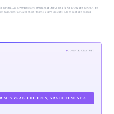
rein annuel. Les versements sont effectues au debut ou a la fin de chaque periode ; un
 un rendement constant et sont fournis a titre indicatif, pas en tant que conseil
COMPTE GRATUIT
ER MES VRAIS CHIFFRES, GRATUITEMENT