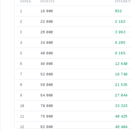
ANNEE
INVESTI
INTERET
16 000
852
1
22 000
2 162
2
28 000
3 963
3
34 000
6 285
4
40 000
9 165
5
46 000
12 640
6
52 000
16 749
7
58 000
21 535
8
64 000
27 044
9
70 000
33 323
10
76 000
40 425
11
82 000
48 404
12