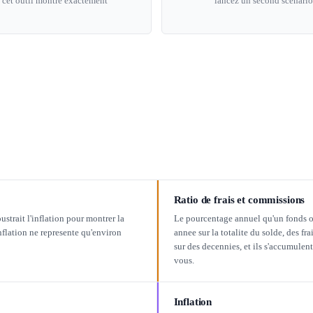
t cet outil montre exactement
lancez un second scenario 
Ratio de frais et commissions
strait l'inflation pour montrer la
Le pourcentage annuel qu'un fonds ou 
flation ne represente qu'environ
annee sur la totalite du solde, des f
sur des decennies, et ils s'accumul
vous.
Inflation