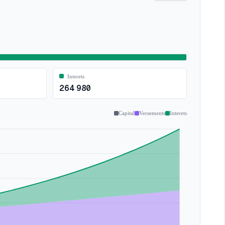
Interets
264 980
Capital
Versements
Interets