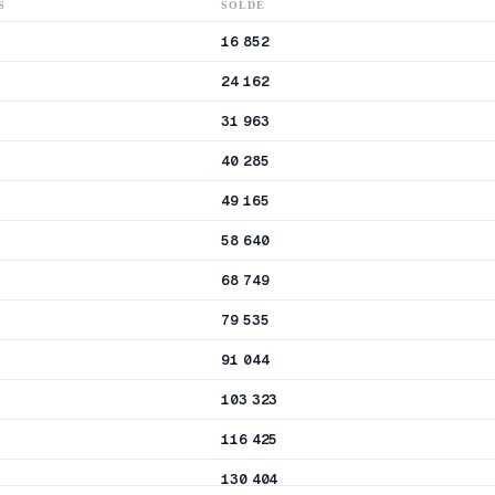
S
SOLDE
16 852
24 162
31 963
40 285
49 165
58 640
68 749
79 535
91 044
103 323
116 425
130 404