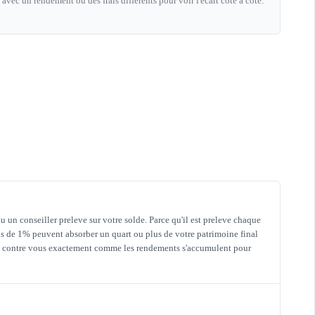
avec un rendement ou des frais differents pour voir l'ecart cote a cote.
un conseiller preleve sur votre solde. Parce qu'il est preleve chaque
rais de 1% peuvent absorber un quart ou plus de votre patrimoine final
ent contre vous exactement comme les rendements s'accumulent pour