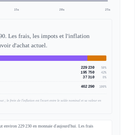
15a
20a
25a
0. Les frais, les impots et l'inflation
uvoir d'achat actuel.
229 230
50
%
195 750
42
%
37 310
8
%
462 290
100%
 ; le frein de l'inflation est l'ecart entre le solde nominal et sa valeur en
vaut environ 229 230 en monnaie d'aujourd'hui. Les frais