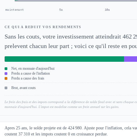
maintenant
5a
10a
CE QUI A REDUIT VOS RENDEMENTS
Sans les couts, votre investissement atteindrait 462 29
prelevent chacun leur part ; voici ce qu'il reste en po
Net, en monnaie d'aujourd'hui
Perdu a cause de l'inflation
Perdu a cause des frais
Brut, avant couts
Le frein des frais et des impots correspond a la difference de solde final avec et sans chaque cout
monnaie d'aujourd'hui. L'impot est modelise comme un frein annuel sur les gains.
Apres 25 ans, le solde projete est de 424 980. Ajuste pour l'inflation, cela 
coutent 37 310 et les impots coutent 0 en croissance perdue.