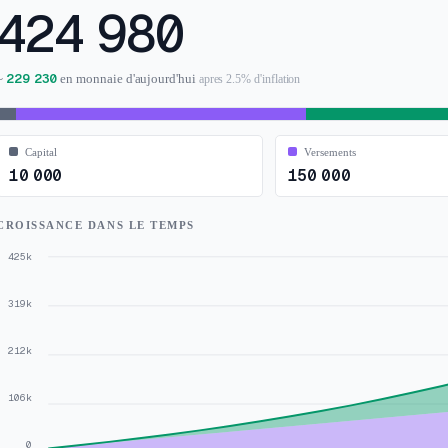
424 980
229 230
~
en monnaie d'aujourd'hui
apres 2.5% d'inflation
Capital
Versements
10 000
150 000
CROISSANCE DANS LE TEMPS
425k
319k
212k
106k
0