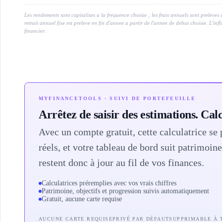
88 000
57 320
13
Les rendements sont capitalises a la frequence choisie ; les frais annuels sont preleves
retrait annuel fixe est preleve en fin d'annee a partir de l'annee de debut choisie. L'in
94 000
67 234
14
financier.
100 000
78 214
15
106 000
90 332
16
112 000
103 662
17
MYFINANCETOOLS · SUIVI DE PORTEFEUILLE
118 000
118 288
18
Arrêtez de saisir des estimations. Calc
124 000
134 294
19
Avec un compte gratuit, cette calculatrice se 
130 000
151 775
20
réels, et votre tableau de bord suit patrimoin
136 000
170 828
21
restent donc à jour au fil de vos finances.
142 000
191 559
22
Calculatrices préremplies avec vos vrais chiffres
148 000
214 080
23
Patrimoine, objectifs et progression suivis automatiquement
Gratuit, aucune carte requise
154 000
238 511
24
AUCUNE CARTE REQUISE
PRIVÉ PAR DÉFAUT
SUPPRIMABLE À