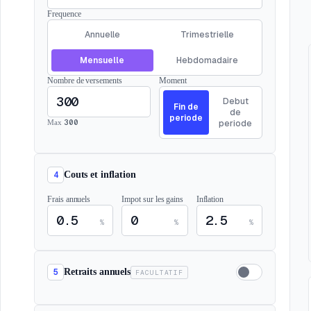
Frequence
Annuelle
Trimestrielle
Mensuelle
Hebdomadaire
Nombre de versements
Moment
Debut
Fin de
de
periode
300
Max
periode
4
Couts et inflation
Frais annuels
Impot sur les gains
Inflation
%
%
%
5
Retraits annuels
FACULTATIF