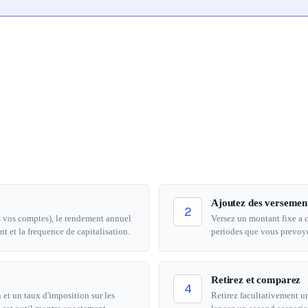
424 980
Ajoutez des versemen
2
 vos comptes), le rendement annuel
Versez un montant fixe a c
t et la frequence de capitalisation.
periodes que vous prevoye
Retirez et comparez
4
 et un taux d'imposition sur les
Retirez facultativement un