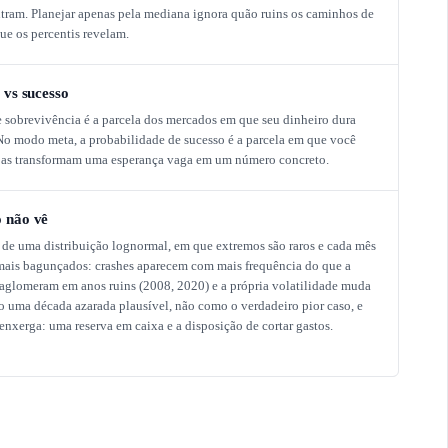
ntram. Planejar apenas pela mediana ignora quão ruins os caminhos de
ue os percentis revelam.
 vs sucesso
e sobrevivência é a parcela dos mercados em que seu dinheiro dura
 No modo meta, a probabilidade de sucesso é a parcela em que você
bas transformam uma esperança vaga em um número concreto.
o não vê
 de uma distribuição lognormal, em que extremos são raros e cada mês
mais bagunçados: crashes aparecem com mais frequência do que a
 aglomeram em anos ruins (2008, 2020) e a própria volatilidade muda
o uma década azarada plausível, não como o verdadeiro pior caso, e
xerga: uma reserva em caixa e a disposição de cortar gastos.