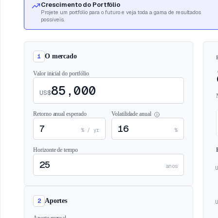
Crescimento do Portfólio
Projete um portfólio para o futuro e veja toda a gama de resultados
possíveis.
1
O mercado
Valor inicial do portfólio
US$
Retorno anual esperado
Volatilidade anual
% / yr
%
Horizonte de tempo
anos
U
2
Aportes
U