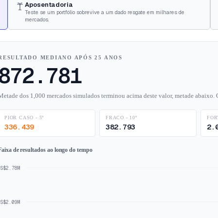
Aposentadoria
Teste se um portfólio sobrevive a um dado resgate em milhares de
mercados.
RESULTADO MEDIANO APÓS 25 ANOS
872.781
Metade dos 1,000 mercados simulados terminou acima deste valor, metade abaixo. O
PIOR CASO - 5º
FRACO - 10º
FORT
336.439
382.793
2.
Faixa de resultados ao longo do tempo
S$2.78M
S$2.09M