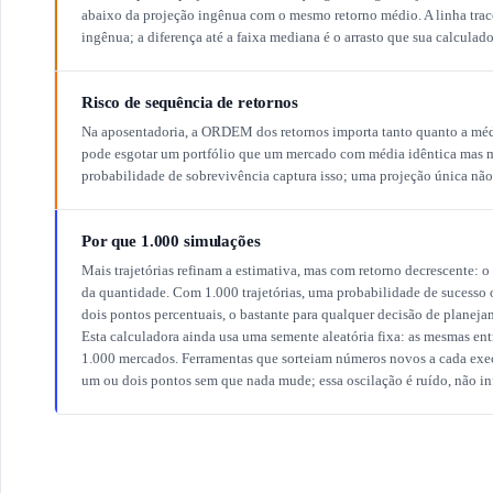
abaixo da projeção ingênua com o mesmo retorno médio. A linha trace
ingênua; a diferença até a faixa mediana é o arrasto que sua calculad
Risco de sequência de retornos
Na aposentadoria, a ORDEM dos retornos importa tanto quanto a méd
pode esgotar um portfólio que um mercado com média idêntica mas me
probabilidade de sobrevivência captura isso; uma projeção única nã
Por que 1.000 simulações
Mais trajetórias refinam a estimativa, mas com retorno decrescente: o
da quantidade. Com 1.000 trajetórias, uma probabilidade de sucesso 
dois pontos percentuais, o bastante para qualquer decisão de planejam
Esta calculadora ainda usa uma semente aleatória fixa: as mesmas e
1.000 mercados. Ferramentas que sorteiam números novos a cada exe
um ou dois pontos sem que nada mude; essa oscilação é ruído, não i