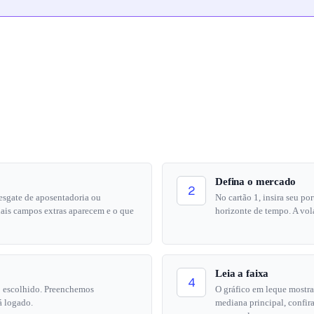
Defina o mercado
2
esgate de aposentadoria ou
No cartão 1, insira seu por
uais campos extras aparecem e o que
horizonte de tempo. A vola
Leia a faixa
4
do escolhido. Preenchemos
O gráfico em leque mostra
á logado.
mediana principal, confira