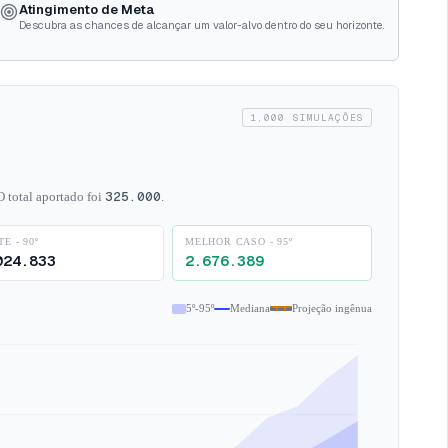
Atingimento de Meta
Descubra as chances de alcançar um valor-alvo dentro do seu horizonte.
1,000
SIMULAÇÕES
325.000
 total aportado foi
.
E - 90º
MELHOR CASO - 95º
024.833
2.676.389
5º-95º
Mediana
Projeção ingênua