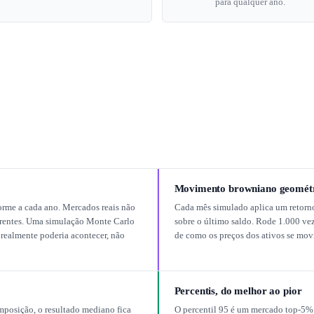
para qualquer ano.
Movimento browniano geomét
orme a cada ano. Mercados reais não
Cada mês simulado aplica um retorno
rentes. Uma simulação Monte Carlo
sobre o último saldo. Rode 1.000 vez
 realmente poderia acontecer, não
de como os preços dos ativos se mo
Percentis, do melhor ao pior
posição, o resultado mediano fica
O percentil 95 é um mercado top-5%