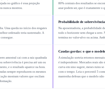
jada no gráfico é essa projeção
80% centrais dos resultados se enco
ora nunca mostrou.
azar podem ser, que é exatamente o q
Probabilidade de sobrevivência
ia. Uma queda no início dos resgates
Na aposentadoria, a probabilidade d
lhor ordenado teria sustentado. A
todo o horizonte sem chegar a zero.
o consegue.
termina no valor-alvo ou acima. Am
Caudas gordas: o que o model
 erro amostral cai com a raiz quadrada
A simulação sorteia retornos mensais
ou sobrevivência é precisa até um ou
é independente. Mercados reais são 
ento, e o resultado aparece na hora.
curva em sino sugere, meses ruins se
ntradas sempre reproduzem os mesmos
com o tempo. Leia o percentil 5 com
cução mostram valores que oscilam
mantenha defesas que o modelo não en
nformação.