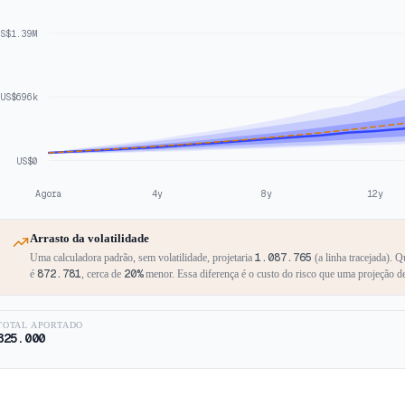
S$1.39M
US$696k
US$0
Agora
4y
8y
12y
Arrasto da volatilidade
1.087.765
Uma calculadora padrão, sem volatilidade, projetaria
(a linha tracejada). 
872.781
20%
é
,
cerca de
menor. Essa diferença é o custo do risco que uma projeção de
TOTAL APORTADO
325.000