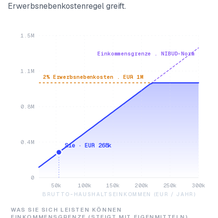
Erwerbsnebenkostenregel greift.
1.5M
Einkommensgrenze . NIBUD-Norm
1.1M
2% Erwerbsnebenkosten . EUR 1M
0.8M
0.4M
Sie · EUR 268k
0
50k
100k
150k
200k
250k
300k
BRUTTO-HAUSHALTSEINKOMMEN (EUR / JAHR)
WAS SIE SICH LEISTEN KÖNNEN
EINKOMMENSGRENZE (STEIGT MIT EIGENMITTELN)