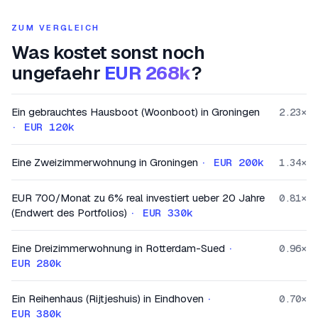
ZUM VERGLEICH
Was kostet sonst noch
ungefaehr
EUR 268k
?
Ein gebrauchtes Hausboot (Woonboot) in Groningen
2.23
×
·
EUR 120k
Eine Zweizimmerwohnung in Groningen
·
EUR 200k
1.34
×
EUR 700/Monat zu 6% real investiert ueber 20 Jahre
0.81
×
(Endwert des Portfolios)
·
EUR 330k
Eine Dreizimmerwohnung in Rotterdam-Sued
·
0.96
×
EUR 280k
Ein Reihenhaus (Rijtjeshuis) in Eindhoven
·
0.70
×
EUR 380k