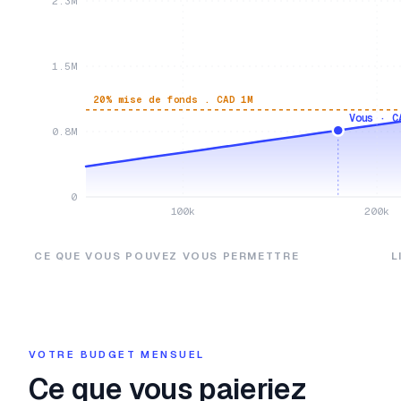
2.3M
1.5M
20% mise de fonds . CAD 1M
Vous · C
0.8M
0
100k
200k
CE QUE VOUS POUVEZ VOUS PERMETTRE
L
VOTRE BUDGET MENSUEL
Ce que vous paieriez