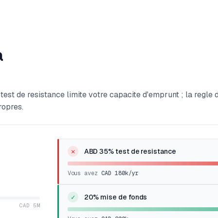
a
test de resistance limite votre capacite d'emprunt ; la regle 
ropres.
✕
ABD 35% test de resistance
Vous avez
CAD 180k
/yr
✓
20% mise de fonds
CAD 5M