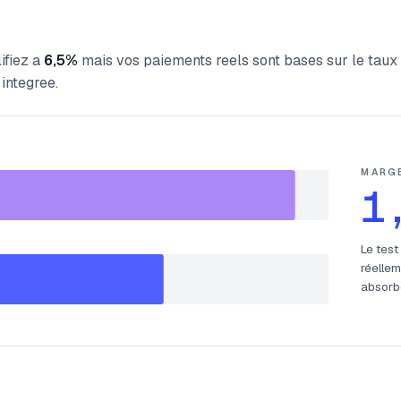
ifiez a
6,5%
mais vos paiements reels sont bases sur le taux
 integree.
MARG
1
Le test
réellem
absorbe