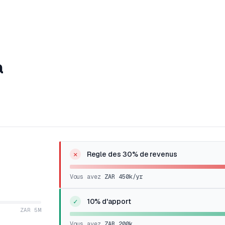
a
✕
Regle des 30% de revenus
Vous avez
ZAR 450k
/yr
✓
10% d'apport
ZAR 5M
Vous avez
ZAR 200k