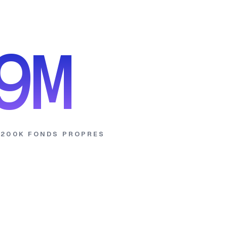
A
9M
 200K
FONDS PROPRES