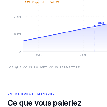
10% d'apport . ZAR 2M
1.5M
Vous 
0.8M
0
200k
400k
CE QUE VOUS POUVEZ VOUS PERMETTRE
L
VOTRE BUDGET MENSUEL
Ce que vous paieriez