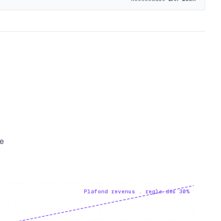
le
Plafond revenus . regle des 30%