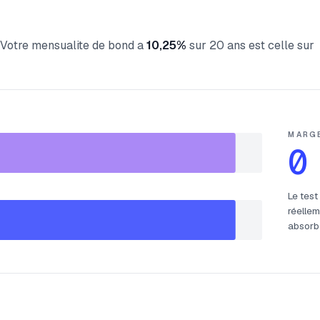
t. Votre mensualite de bond a
10,25%
sur 20 ans est celle sur
MARG
0
Le test
réellem
absorbe