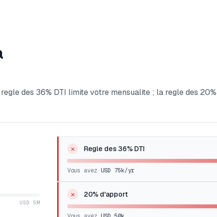
a
a regle des 36% DTI limite votre mensualite ; la regle des 20%
✕
Regle des 36% DTI
Vous avez
USD 75k
/yr
✕
20% d'apport
USD 5M
Vous avez
USD 50k