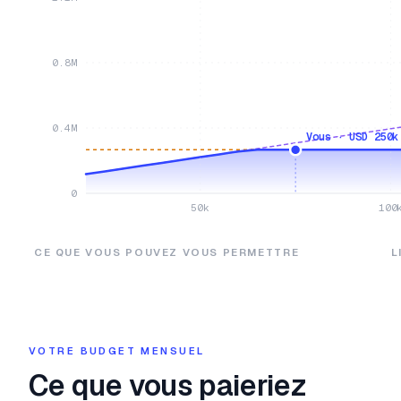
0.8M
0.4M
Vous · USD 250k
0
50k
100
CE QUE VOUS POUVEZ VOUS PERMETTRE
L
VOTRE BUDGET MENSUEL
Ce que vous paieriez