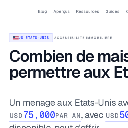
Blog
Aperçus
Ressources
Guides
O
US ETATS-UNIS
·
ACCESSIBILITE IMMOBILIERE
Combien de mais
permettre aux Et
Un menage aux Etats-Unis av
, avec
USD
PAR AN
USD
disponible, peut s'offrir ...