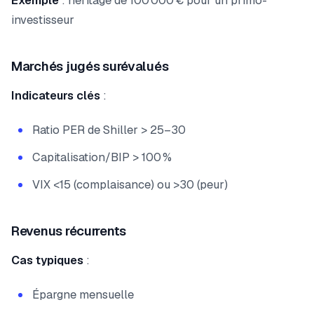
Exemple
: héritage de 100 000 € pour un primo-
investisseur
Marchés jugés surévalués
Indicateurs clés
:
Ratio PER de Shiller > 25–30
Capitalisation/BIP > 100 %
VIX <15 (complaisance) ou >30 (peur)
Revenus récurrents
Cas typiques
:
Épargne mensuelle