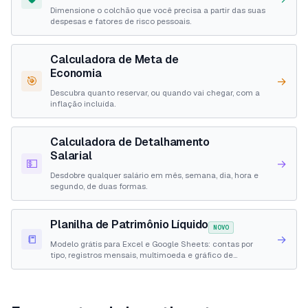
Dimensione o colchão que você precisa a partir das suas
despesas e fatores de risco pessoais.
Calculadora de Meta de
Economia
🎯
→
Descubra quanto reservar, ou quando vai chegar, com a
inflação incluída.
Calculadora de Detalhamento
Salarial
💵
→
Desdobre qualquer salário em mês, semana, dia, hora e
segundo, de duas formas.
Planilha de Patrimônio Líquido
NOVO
📒
→
Modelo grátis para Excel e Google Sheets: contas por
tipo, registros mensais, multimoeda e gráfico de
patrimônio.