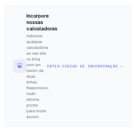
Incorpore
nossas
calculadoras
Adicione
qualquer
calculadora
ao seu site
ou blog
com um
💻
OBTER CÓDIGO DE INCORPORAÇÃO
→
trecho de
duas
linhas.
Responsivo,
multi-
idioma,
pronto
para modo
escuro.