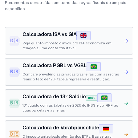
Ferramentas construídas em torno das regras fiscais de um país
específico.
Calculadora ISA vs GIA
🇬🇧
→
Veja quanto imposto o invólucro ISA economiza em
relação a uma conta tributável
Calculadora PGBL vs VGBL
🇧🇷
→
Compare previdências privadas brasileiras com as regras
reais: o teto de 12%, tabela regressiva e restituição.
Calculadora de 13º Salário
NOVO
🇧🇷
→
13º líquido com as tabelas de 2026 do INSS e do IRRF, as
duas parcelas e as férias.
Calculadora de Vorabpauschale
🇩🇪
→
O imposto antecipado alemão dos ETFs: Basisertrag,