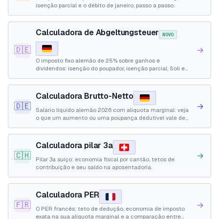
isenção parcial e o débito de janeiro, passo a passo.
Calculadora de Abgeltungsteuer
NOVO
🇩🇪
→
O imposto fixo alemão de 25% sobre ganhos e
dividendos: isenção do poupador, isenção parcial, Soli e
imposto eclesiástico, passo a passo.
Calculadora Brutto-Netto
🇩🇪
→
Salário líquido alemão 2026 com alíquota marginal: veja
o que um aumento ou uma poupança dedutível vale de
verdade.
Calculadora pilar 3a
🇨🇭
→
Pilar 3a suíço: economia fiscal por cantão, tetos de
contribuição e seu saldo na aposentadoria.
Calculadora PER
🇫🇷
→
O PER francês: teto de dedução, economia de imposto
exata na sua alíquota marginal e a comparação entre