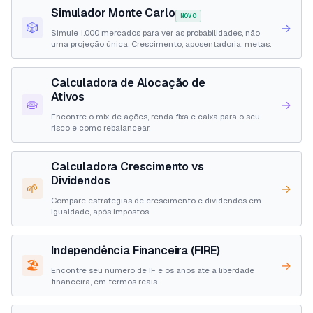
Simulador Monte Carlo
NOVO
🎲
→
Simule 1.000 mercados para ver as probabilidades, não
uma projeção única. Crescimento, aposentadoria, metas.
Calculadora de Alocação de
Ativos
🥧
→
Encontre o mix de ações, renda fixa e caixa para o seu
risco e como rebalancear.
Calculadora Crescimento vs
Dividendos
🌱
→
Compare estratégias de crescimento e dividendos em
igualdade, após impostos.
Independência Financeira (FIRE)
🏖️
→
Encontre seu número de IF e os anos até a liberdade
financeira, em termos reais.