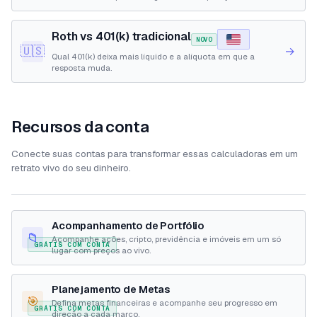
deduzir agora ou ser tributado no resgate.
Roth vs 401(k) tradicional
NOVO
🇺🇸
→
Qual 401(k) deixa mais líquido e a alíquota em que a
resposta muda.
Recursos da conta
Conecte suas contas para transformar essas calculadoras em um
retrato vivo do seu dinheiro.
Acompanhamento de Portfólio
📁
Acompanhe ações, cripto, previdência e imóveis em um só
GRÁTIS COM CONTA
lugar com preços ao vivo.
Planejamento de Metas
🎯
Defina metas financeiras e acompanhe seu progresso em
GRÁTIS COM CONTA
direção a cada marco.