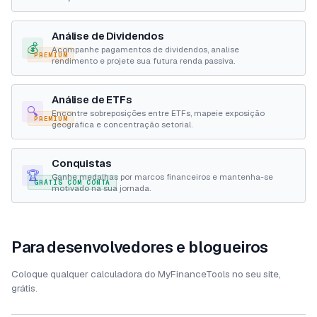
Análise de Dividendos
💰
Acompanhe pagamentos de dividendos, analise
PREMIUM
rendimento e projete sua futura renda passiva.
Análise de ETFs
🔍
Encontre sobreposições entre ETFs, mapeie exposição
PREMIUM
geográfica e concentração setorial.
Conquistas
🏆
Ganhe medalhas por marcos financeiros e mantenha-se
GRÁTIS COM CONTA
motivado na sua jornada.
Para desenvolvedores e blogueiros
Coloque qualquer calculadora do MyFinanceTools no seu site,
grátis.