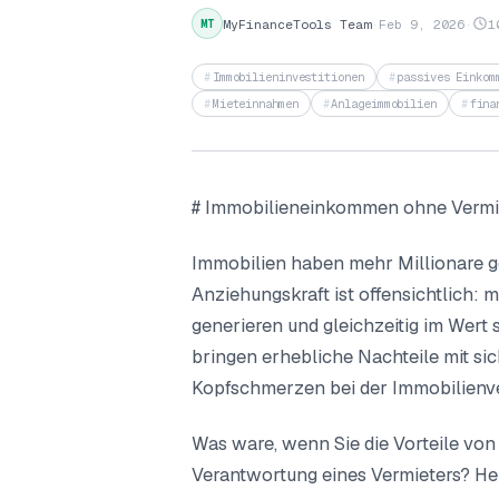
MyFinanceTools Team
·
Feb 9, 2026
·
1
MT
Immobilieninvestitionen
passives Einkom
Mieteinnahmen
Anlageimmobilien
fina
# Immobilieneinkommen ohne Vermiet
Immobilien haben mehr Millionare ge
Anziehungskraft ist offensichtlich: 
generieren und gleichzeitig im Wert 
bringen erhebliche Nachteile mit s
Kopfschmerzen bei der Immobilienv
Was ware, wenn Sie die Vorteile von
Verantwortung eines Vermieters? He