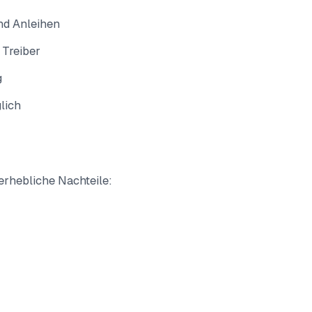
und Anleihen
 Treiber
g
lich
 erhebliche Nachteile: