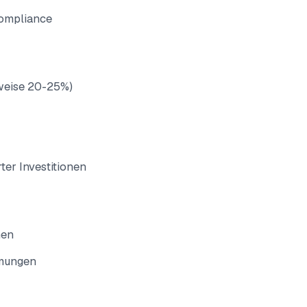
Compliance
weise 20-25%)
ter Investitionen
men
umungen