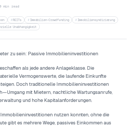
0 min read
men
REITs
Immobilien-Crowdfunding
Immobiliensyndizierung
nzielle Unabhangigkeit
er zu sein: Passive Immobilieninvestitionen
schaffen als jede andere Anlageklasse. Die
materielle Vermogenswerte, die laufende Einkunfte
steigen. Doch traditionelle Immobilieninvestitionen
ich—Umgang mit Mietern, nachtliche Wartungsanrufe,
erwaltung und hohe Kapitalanforderungen.
 Immobilieninvestitionen nutzen konnten, ohne die
ute gibt es mehrere Wege, passives Einkommen aus