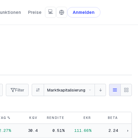
💻
unktionen
Preise
Anmelden
↓
Filter
TAG %
KGV
RENDITE
EKR
BETA
2.27%
30.4
0.51%
111.66%
2.24
›