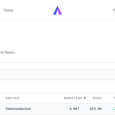
Tools
F
d Risiko.
SEKTOR
MARKTKAP.
▼
KURS
Semiconductors
4.86T
223.96