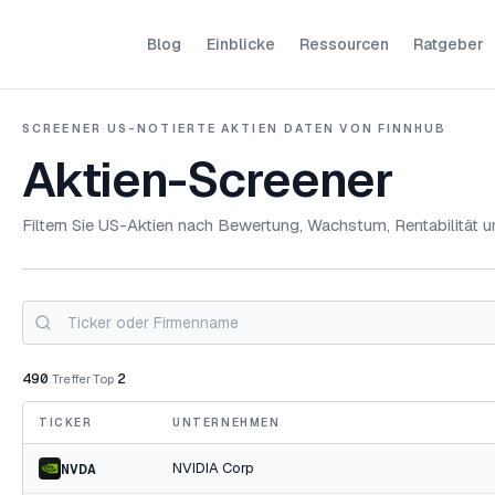
Blog
Einblicke
Ressourcen
Ratgeber
SCREENER
·
US-NOTIERTE AKTIEN
·
DATEN VON FINNHUB
Aktien-Screener
Filtern Sie US-Aktien nach Bewertung, Wachstum, Rentabilität un
490
2
Treffer
·
Top
TICKER
UNTERNEHMEN
NVIDIA Corp
NVDA