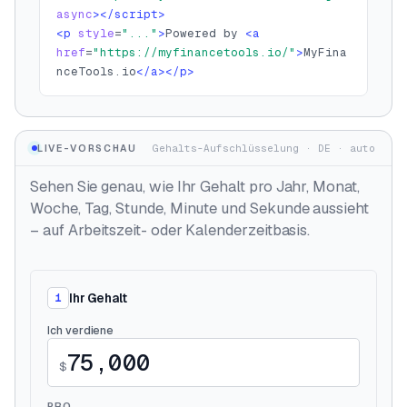
async
></script>
<p
style
=
"..."
>
Powered by 
<a
href
=
"https://myfinancetools.io/"
>
MyFina
nceTools.io
</a></p>
LIVE-VORSCHAU
Gehalts-Aufschlüsselung
·
DE
·
auto