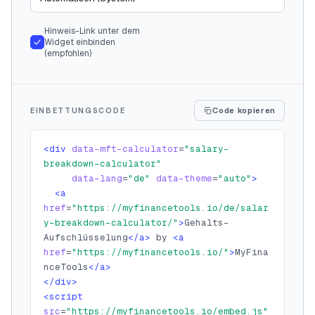
Hinweis-Link unter dem
Widget einbinden
(empfohlen)
EINBETTUNGSCODE
Code kopieren
<div
data-mft-calculator
=
"
salary-
breakdown-calculator
"
data-lang
=
"
de
"
data-theme
=
"
auto
"
>
<a
href
=
"
https://myfinancetools.io/de/salar
y-breakdown-calculator/
"
>
Gehalts-
Aufschlüsselung
</a>
 by 
<a
href
=
"https://myfinancetools.io/"
>
MyFina
nceTools
</a>
</div>
<script
src
=
"https://myfinancetools.io/embed.js"