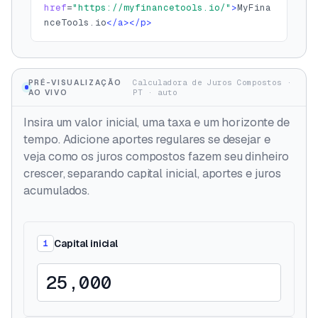
href
=
"https://myfinancetools.io/"
>
MyFina
nceTools.io
</a></p>
PRÉ-VISUALIZAÇÃO
Calculadora de Juros Compostos
·
AO VIVO
PT
·
auto