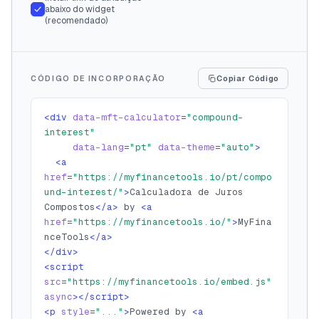
abaixo do widget
(recomendado)
CÓDIGO DE INCORPORAÇÃO
Copiar Código
<div
data-mft-calculator
=
"
compound-
interest
"
data-lang
=
"
pt
"
data-theme
=
"
auto
"
>
<a
href
=
"
https://myfinancetools.io/pt/compo
und-interest/
"
>
Calculadora de Juros 
Compostos
</a>
 by 
<a
href
=
"https://myfinancetools.io/"
>
MyFina
nceTools
</a>
</div>
<script
src
=
"https://myfinancetools.io/embed.js"
async
></script>
<p
style
=
"..."
>
Powered by 
<a