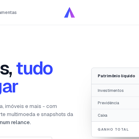
amentas
s,
tudo
Patrimônio líquido
gar
Investimentos
Previdência
a, imóveis e mais - com
rte multimoeda e snapshots da
Caixa
num relance.
GANHO TOTAL