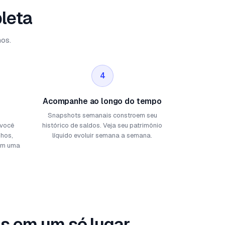
leta
hos.
4
Acompanhe ao longo do tempo
Snapshots semanais constroem seu
 você
histórico de saldos. Veja seu patrimônio
nhos,
líquido evoluir semana a semana.
 em uma
s em um só lugar