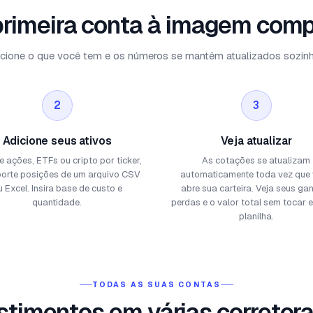
primeira conta à imagem comp
cione o que você tem e os números se mantêm atualizados sozin
2
3
Adicione seus ativos
Veja atualizar
 ações, ETFs ou cripto por ticker,
As cotações se atualizam
porte posições de um arquivo CSV
automaticamente toda vez que
u Excel. Insira base de custo e
abre sua carteira. Veja seus ga
quantidade.
perdas e o valor total sem tocar
planilha.
TODAS AS SUAS CONTAS
timentos em várias corretora