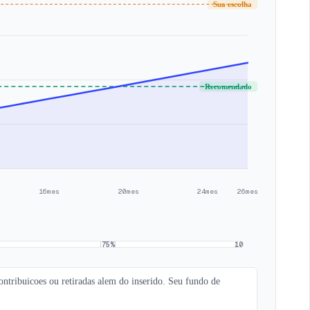
Sua escolha
Recomendado
16mes
20mes
24mes
26mes
75
%
100
%
contribuicoes ou retiradas alem do inserido. Seu fundo de