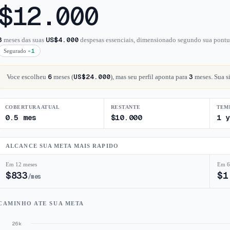
$
12.000
3
US$4.000
meses das suas
despesas essenciais, dimensionado segundo sua pontu
-1
Segurado
6
US$24.000
3
Voce escolheu
meses (
), mas seu perfil aponta para
meses. Sua s
COBERTURA ATUAL
RESTANTE
TEM
0.5
mes
$
10.000
1 y
ALCANCE SUA META MAIS RAPIDO
Em 12 meses
Em 6
$
833
$
1
/mes
CAMINHO ATE SUA META
26k