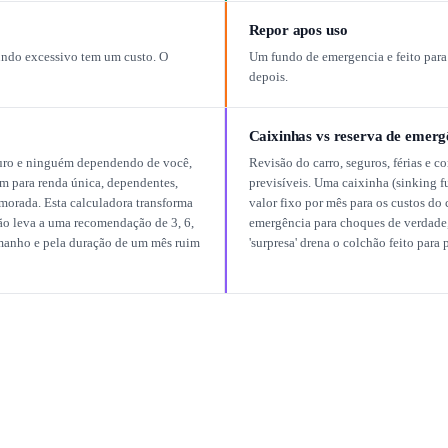
Repor apos uso
undo excessivo tem um custo. O
Um fundo de emergencia e feito para 
depois.
Caixinhas vs reserva de emerg
guro e ninguém dependendo de você,
Revisão do carro, seguros, férias e c
em para renda única, dependentes,
previsíveis. Uma caixinha (sinking 
morada. Esta calculadora transforma
valor fixo por mês para os custos do
ão leva a uma recomendação de 3, 6,
emergência para choques de verdade
amanho e pela duração de um mês ruim
'surpresa' drena o colchão feito para 