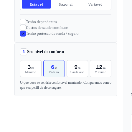
Estavel
Sazonal
Variavel
Tenho dependentes
Custos de saude contínuos
Tenho protecao de renda / seguro
3
Seu nivel de conforto
3
6
9
12
mo
mo
mo
mo
Minimo
Padrao
Cauteloso
Maximo
O que voce se sentiria confortavel mantendo. Comparamos com o
que seu perfil de risco sugere.