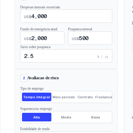
Despesas mensais essenciais
US$
Fundo de emergencia atual
Poupanca mensal
US$
US$
Juros sobre poupanca
% / yr
2
Avaliacao de risco
Tipo de emprego
Tempo integral
Meio periodo
Contrato
Freelance
Seguranca no emprego
Alta
Media
Baixa
Estabilidade de renda