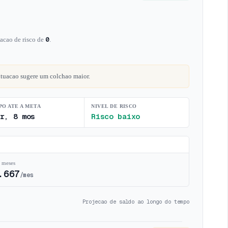
0
acao de risco de
.
ituacao sugere um colchao maior.
PO ATE A META
NIVEL DE RISCO
r, 8 mos
Risco baixo
 meses
.667
/mes
Projecao de saldo ao longo do tempo