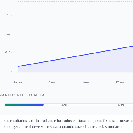
19k
13k
6.5k
0
Agora
4mes
8mes
12mes
MARCOS ATE SUA META
25
%
50
%
Os resultados sao ilustrativos e baseados em taxas de juros fixas sem novas 
emergencia real deve ser revisado quando suas circunstancias mudarem.